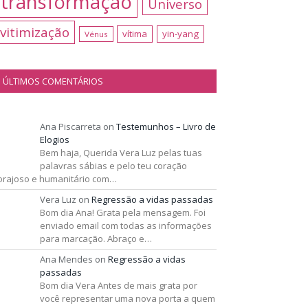
transformação
Universo
vitimização
vítima
yin-yang
Vénus
ÚLTIMOS COMENTÁRIOS
Ana Piscarreta
on
Testemunhos – Livro de
Elogios
Bem haja, Querida Vera Luz pelas tuas
palavras sábias e pelo teu coração
orajoso e humanitário com…
Vera Luz
on
Regressão a vidas passadas
Bom dia Ana! Grata pela mensagem. Foi
enviado email com todas as informações
para marcação. Abraço e…
Ana Mendes
on
Regressão a vidas
passadas
Bom dia Vera Antes de mais grata por
você representar uma nova porta a quem