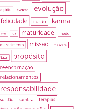
evolução
espírito
eventos
felicidade
karma
ilusão
maturidade
medo
luz
livros
missão
merecimento
máscara
propósito
Natal
reencarnação
relacionamentos
responsabilidade
terapias
sombra
solidão