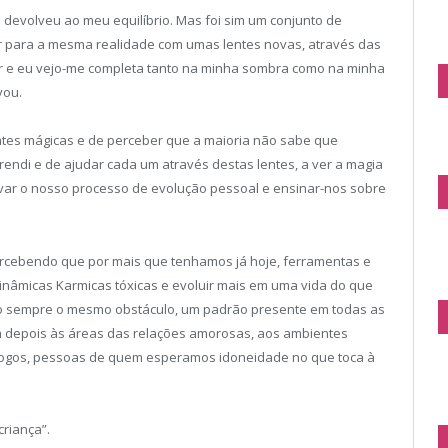
devolveu ao meu equilíbrio. Mas foi sim um conjunto de
ar para a mesma realidade com umas lentes novas, através das
er e eu vejo-me completa tanto na minha sombra como na minha
vou.
ntes mágicas e de perceber que a maioria não sabe que
prendi e de ajudar cada um através destas lentes, a ver a magia
tivar o nosso processo de evolução pessoal e ensinar-nos sobre
ercebendo que por mais que tenhamos já hoje, ferramentas e
dinâmicas Karmicas tóxicas e evoluir mais em uma vida do que
ro sempre o mesmo obstáculo, um padrão presente em todas as
lha depois às áreas das relações amorosas, aos ambientes
cólogos, pessoas de quem esperamos idoneidade no que toca à
riança”.