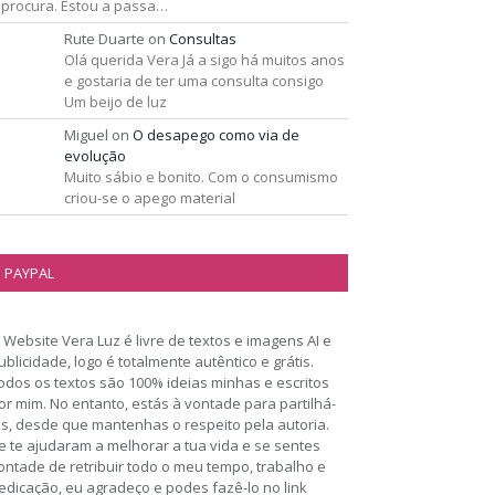
 procura. Estou a passa…
Rute Duarte
on
Consultas
Olá querida Vera Já a sigo há muitos anos
e gostaria de ter uma consulta consigo
Um beijo de luz
Miguel
on
O desapego como via de
evolução
Muito sábio e bonito. Com o consumismo
criou-se o apego material
PAYPAL
 Website Vera Luz é livre de textos e imagens AI e
ublicidade, logo é totalmente autêntico e grátis.
odos os textos são 100% ideias minhas e escritos
or mim. No entanto, estás à vontade para partilhá-
os, desde que mantenhas o respeito pela autoria.
e te ajudaram a melhorar a tua vida e se sentes
ontade de retribuir todo o meu tempo, trabalho e
edicação, eu agradeço e podes fazê-lo no link