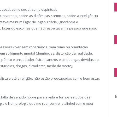
ssoal, como social, como espiritual.
 Universais, sobre as dinâmicas Karmicas, sobre a inteligência
anteve-me num lugar de ingenuidade, ignorância e
a, fazendo escolhas que não respeitavam a pessoa que nasci
 pessoas viver sem consciência, sem rumo ou orientação
 em sofrimento mental (demências, distorção da realidade,
a, pânico e ansiedade), físico (cancros e as doenças devidas ao
(suicídios, drogas, alcoolismo, medo da morte).
ista e até a religião, não estão preocupadas com o bem estar,
I
 falta de sentido nobre para a vida e foi nos estudos das
logia e Numerologia que me reencontrei e alinhei com o meu