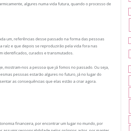
karmicamente, algures numa vida futura, quando o processo de
e cada um, referências desse passado na forma das pessoas
ia raíz e que depois se reproduzirão pela vida fora nas
am identificados, curados e transmutados.
hoje, mostram-nos a pessoa que já fomos no passado. Ou seja,
mesmas pessoas estarão algures no futuro, já no lugar do
resentar as consequências que elas estão a criar agora.
onomia financeira, por encontrar um lugar no mundo, por
por assumir responsabilidade pelos próprios actos, por manter