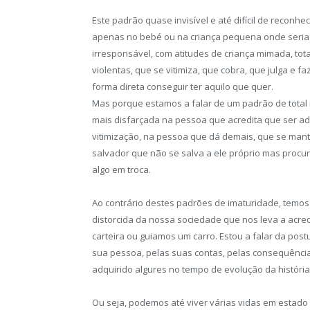
Este padrão quase invisível e até difícil de recon
apenas no bebé ou na criança pequena onde seria n
irresponsável, com atitudes de criança mimada, to
violentas, que se vitimiza, que cobra, que julga e 
forma direta conseguir ter aquilo que quer.
Mas porque estamos a falar de um padrão de total 
mais disfarçada na pessoa que acredita que ser adu
vitimização, na pessoa que dá demais, que se mant
salvador que não se salva a ele próprio mas procur
algo em troca.
Ao contrário destes padrões de imaturidade, temos
distorcida da nossa sociedade que nos leva a acre
carteira ou guiamos um carro. Estou a falar da post
sua pessoa, pelas suas contas, pelas consequências
adquirido algures no tempo de evolução da história
Ou seja, podemos até viver várias vidas em estado 