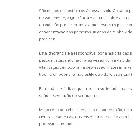
São muitos os obstáculos à nossa evolução tanto pe
Pessoalmente, a ignorância espiritual sobre as Leis
da Vida, foi para mim um gigante obstáculo pois m
desorientação nos primeiros 30 anos da minha vid
para ser.
Esta ignorância é a responsável por a maioria das
pessoal, acabando não raras vezes no fim da vida,
vitimização), emocional (a depressão, tristeza, raiv
trauma emocional e mau estilo de vida) e espiritual 
Escusado será dizer que a nossa sociedade material
saúde e evolução do ser humano.
Muito cedo percebi e senti esta desorientação, esta
ciências esotéricas, das leis do Universo, da Astro
propósito superior.