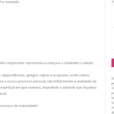
a
 Por exemplo;
e o Imperador representa a criança e o Gladiador o adulto.
s, dependências, apegos, culpas e projeções, onde vamos
O
os o nosso processo pessoal, são infelizmente a realidade da
p
a espiritual em que vivemos, impedindo e adiando que façamos
T
p
soal.
l
S
processo de maturidade?
v
d