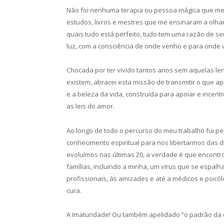
Não foi nenhuma terapia ou pessoa mágica que me 
estudos, livros e mestres que me ensinaram a olh
quais tudo está perfeito, tudo tem uma razão de s
luz, com a consciência de onde venho e para onde 
Chocada por ter vivido tantos anos sem aquelas le
existem, abracei esta missão de transmitir o que a
e a beleza da vida, construída para apoiar e incen
as leis do amor.
Ao longo de todo o percurso do meu trabalho fui p
conhecimento espiritual para nos libertarmos das 
evoluímos nas últimas 20, a verdade é que encont
famílias, incluindo a minha, um vírus que se espa
profissionais, às amizades e até a médicos e psi
cura.
A Imaturidade! Ou também apelidado “o padrão da c