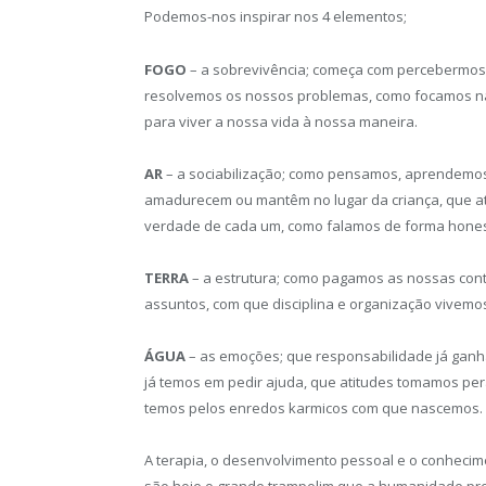
Podemos-nos inspirar nos 4 elementos;
FOGO
– a sobrevivência; começa com percebermo
resolvemos os nossos problemas, como focamos na 
para viver a nossa vida à nossa maneira.
AR
– a sociabilização; como pensamos, aprendemos 
amadurecem ou mantêm no lugar da criança, que a
verdade de cada um, como falamos de forma honest
TERRA
– a estrutura; como pagamos as nossas cont
assuntos, com que disciplina e organização vivemo
ÁGUA
– as emoções; que responsabilidade já gan
já temos em pedir ajuda, que atitudes tomamos pera
temos pelos enredos karmicos com que nascemos.
A terapia, o desenvolvimento pessoal e o conhecimen