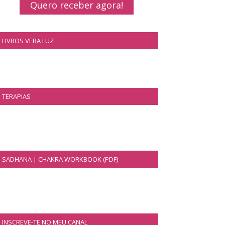
Quero receber agora!
LIVROS VERA LUZ
TERAPIAS
SADHANA | CHAKRA WORKBOOK (PDF)
INSCREVE-TE NO MEU CANAL