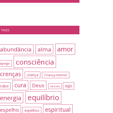
TAGS
amor
abundância
alma
consciência
apego
crenças
criança
Criança Interior
cura
Deus
ego
culpa
ebooks
equilíbrio
energia
espiritual
espelho
espelhos