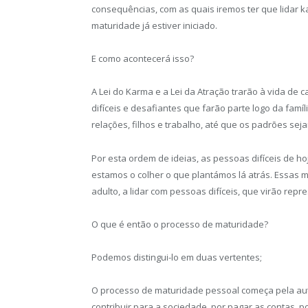
consequências, com as quais iremos ter que lidar 
maturidade já estiver iniciado.
E como acontecerá isso?
A Lei do Karma e a Lei da Atração trarão à vida d
difíceis e desafiantes que farão parte logo da famíl
relações, filhos e trabalho, até que os padrões sej
Por esta ordem de ideias, as pessoas difíceis de 
estamos o colher o que plantámos lá atrás. Essas 
adulto, a lidar com pessoas difíceis, que virão rep
O que é então o processo de maturidade?
Podemos distingui-lo em duas vertentes;
O processo de maturidade pessoal começa pela aut
contribuir para a sociedade, por pagar as contas, 