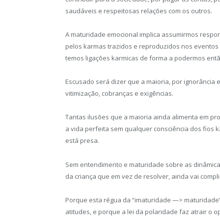
saudáveis e respeitosas relações com os outros.
A maturidade emocional implica assumirmos respons
pelos karmas trazidos e reproduzidos nos eventos 
temos ligações karmicas de forma a podermos então 
Escusado será dizer que a maioria, por ignorância es
vitimização, cobranças e exigências.
Tantas ilusões que a maioria ainda alimenta em procu
a vida perfeita sem qualquer consciência dos fios
está presa.
Sem entendimento e maturidade sobre as dinâmicas
da criança que em vez de resolver, ainda vai compli
Porque esta régua da “imaturidade —> maturidade”
atitudes, e porque a lei da polaridade faz atrair 