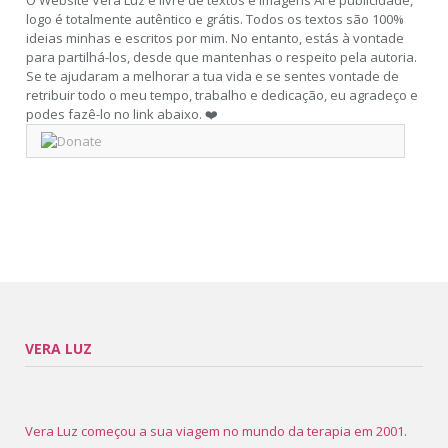
O Website Vera Luz é livre de textos e imagens AI e publicidade,
logo é totalmente autêntico e grátis. Todos os textos são 100%
ideias minhas e escritos por mim. No entanto, estás à vontade
para partilhá-los, desde que mantenhas o respeito pela autoria.
Se te ajudaram a melhorar a tua vida e se sentes vontade de
retribuir todo o meu tempo, trabalho e dedicação, eu agradeço e
podes fazê-lo no link abaixo. ❤️
VERA LUZ
Vera Luz começou a sua viagem no mundo da terapia em 2001.