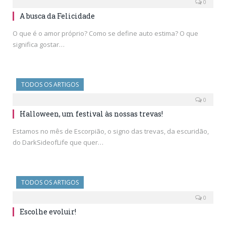
0
A busca da Felicidade
O que é o amor próprio? Como se define auto estima? O que
significa gostar…
TODOS OS ARTIGOS
0
Halloween, um festival às nossas trevas!
Estamos no mês de Escorpião, o signo das trevas, da escuridão,
do DarkSideofLife que quer…
TODOS OS ARTIGOS
0
Escolhe evoluir!