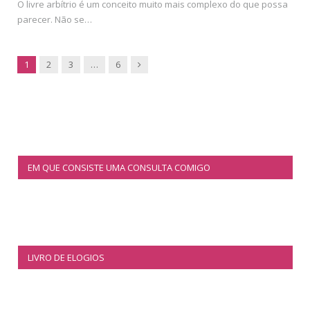
O livre arbítrio é um conceito muito mais complexo do que possa
parecer. Não se…
Next
1
2
3
…
6
EM QUE CONSISTE UMA CONSULTA COMIGO
LIVRO DE ELOGIOS