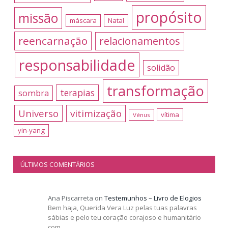
propósito
missão
máscara
Natal
reencarnação
relacionamentos
responsabilidade
solidão
transformação
terapias
sombra
Universo
vitimização
vítima
Vénus
yin-yang
ÚLTIMOS COMENTÁRIOS
Ana Piscarreta
on
Testemunhos – Livro de Elogios
Bem haja, Querida Vera Luz pelas tuas palavras
sábias e pelo teu coração corajoso e humanitário
com…