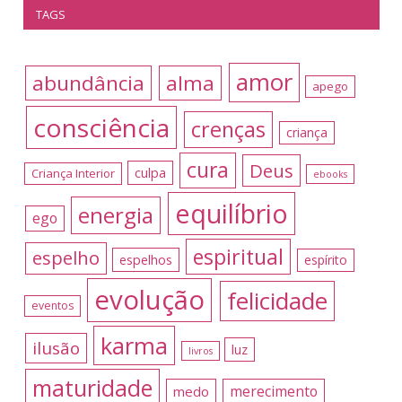
TAGS
amor
abundância
alma
apego
consciência
crenças
criança
cura
Deus
culpa
Criança Interior
ebooks
equilíbrio
energia
ego
espiritual
espelho
espelhos
espírito
evolução
felicidade
eventos
karma
ilusão
luz
livros
maturidade
merecimento
medo