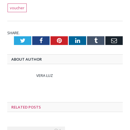
voucher
SHARE.
Twitter
Facebook
Pinterest
LinkedIn
Tumblr
Emai
ABOUT AUTHOR
VERA LUZ
RELATED
POSTS