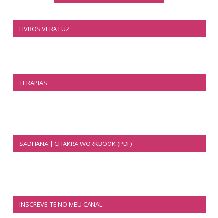
LIVROS VERA LUZ
TERAPIAS
SADHANA | CHAKRA WORKBOOK (PDF)
INSCREVE-TE NO MEU CANAL