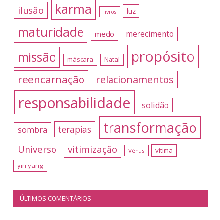
karma
ilusão
luz
livros
maturidade
merecimento
medo
propósito
missão
máscara
Natal
reencarnação
relacionamentos
responsabilidade
solidão
transformação
terapias
sombra
Universo
vitimização
vítima
Vénus
yin-yang
ÚLTIMOS COMENTÁRIOS