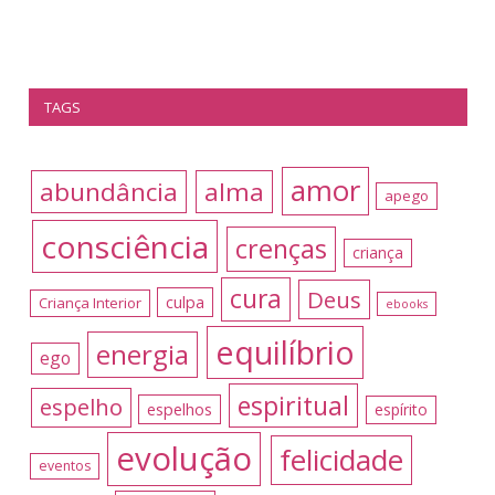
TAGS
amor
abundância
alma
apego
consciência
crenças
criança
cura
Deus
culpa
Criança Interior
ebooks
equilíbrio
energia
ego
espiritual
espelho
espelhos
espírito
evolução
felicidade
eventos