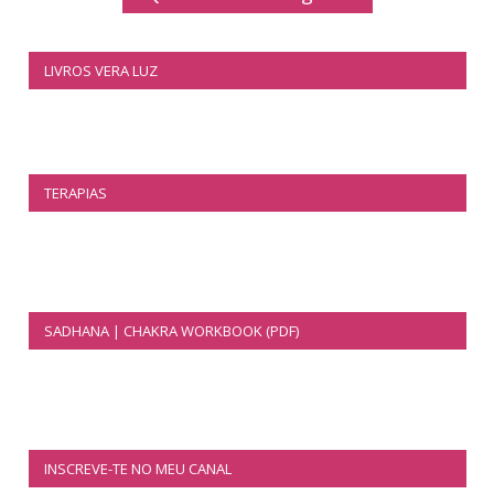
LIVROS VERA LUZ
TERAPIAS
SADHANA | CHAKRA WORKBOOK (PDF)
INSCREVE-TE NO MEU CANAL