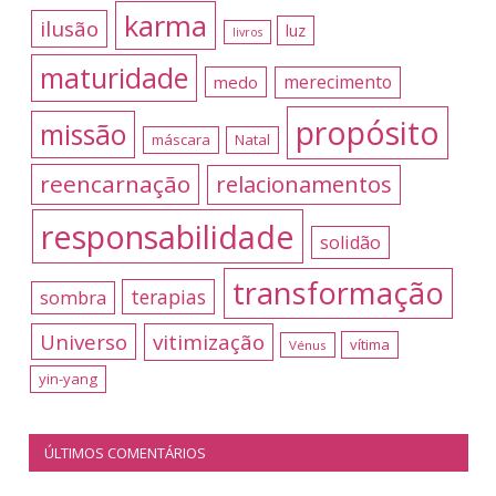
karma
ilusão
luz
livros
maturidade
merecimento
medo
propósito
missão
máscara
Natal
reencarnação
relacionamentos
responsabilidade
solidão
transformação
terapias
sombra
Universo
vitimização
vítima
Vénus
yin-yang
ÚLTIMOS COMENTÁRIOS