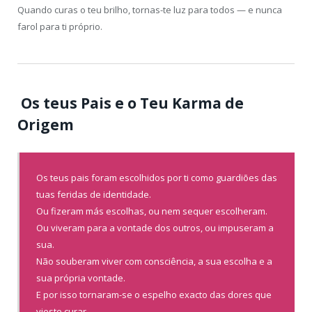
Quando curas o teu brilho, tornas-te luz para todos — e nunca
farol para ti próprio.
️‍️
Os teus Pais e o Teu Karma de
Origem
Os teus pais foram escolhidos por ti como guardiões das
tuas feridas de identidade.
Ou fizeram más escolhas, ou nem sequer escolheram.
Ou viveram para a vontade dos outros, ou impuseram a
sua.
Não souberam viver com consciência, a sua escolha e a
sua própria vontade.
E por isso tornaram-se o espelho exacto das dores que
vieste curar.