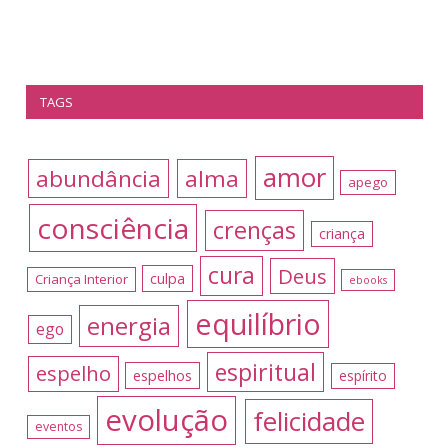
TAGS
amor
abundância
alma
apego
consciência
crenças
criança
cura
Deus
culpa
Criança Interior
ebooks
equilíbrio
energia
ego
espiritual
espelho
espelhos
espírito
evolução
felicidade
eventos