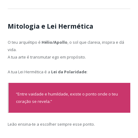
Mitologia e Lei Hermética
O teu arquétipo é
Hélio/Apollo
, o sol que clareia, inspira e dá
vida.
A tua arte é transmutar ego em propósito.
A tua Lei Hermética é a
Lei da Polaridade
:
“Entre vaidade e humildade, existe o ponto onde o teu
coração se revela.”
Leão ensina-te a escolher sempre esse ponto.