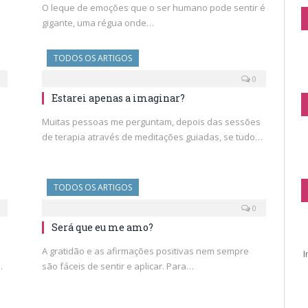
O leque de emoções que o ser humano pode sentir é
gigante, uma régua onde…
TODOS OS ARTIGOS
0
Estarei apenas a imaginar?
Muitas pessoas me perguntam, depois das sessões
de terapia através de meditações guiadas, se tudo…
TODOS OS ARTIGOS
0
Será que eu me amo?
A gratidão e as afirmações positivas nem sempre
I
.
são fáceis de sentir e aplicar. Para…