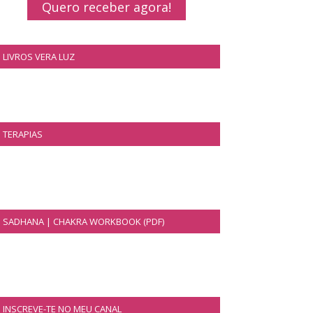
Quero receber agora!
LIVROS VERA LUZ
TERAPIAS
SADHANA | CHAKRA WORKBOOK (PDF)
INSCREVE-TE NO MEU CANAL