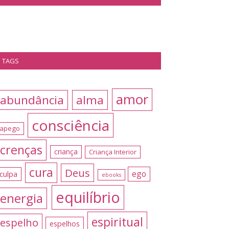
TAGS
amor
abundância
alma
consciência
apego
crenças
criança
Criança Interior
cura
Deus
ego
culpa
ebooks
equilíbrio
energia
espiritual
espelho
espelhos