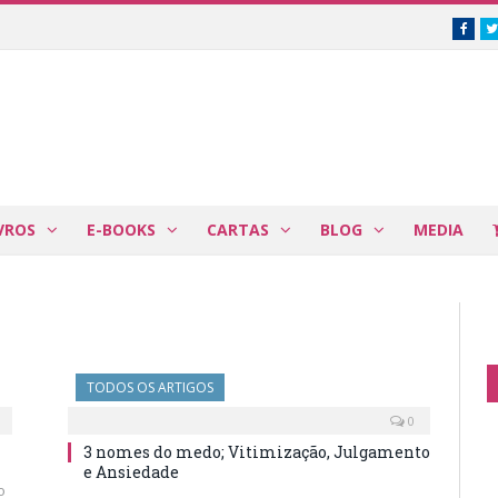
Face
VROS
E-BOOKS
CARTAS
BLOG
MEDIA
TODOS OS ARTIGOS
0
3 nomes do medo; Vitimização, Julgamento
e Ansiedade
o