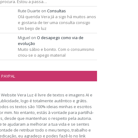
 procura. Estou a passa…
Rute Duarte
on
Consultas
Olá querida Vera Já a sigo há muitos anos
e gostaria de ter uma consulta consigo
Um beijo de luz
Miguel
on
O desapego como via de
evolução
Muito sábio e bonito. Com o consumismo
criou-se o apego material
PAYPAL
 Website Vera Luz é livre de textos e imagens AI e
ublicidade, logo é totalmente autêntico e grátis.
odos os textos são 100% ideias minhas e escritos
or mim. No entanto, estás à vontade para partilhá-
os, desde que mantenhas o respeito pela autoria.
e te ajudaram a melhorar a tua vida e se sentes
ontade de retribuir todo o meu tempo, trabalho e
edicação, eu agradeço e podes fazê-lo no link