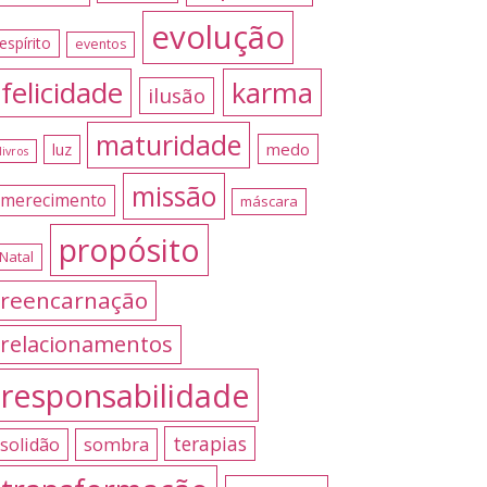
evolução
espírito
eventos
felicidade
karma
ilusão
maturidade
medo
luz
livros
missão
merecimento
máscara
propósito
Natal
reencarnação
relacionamentos
responsabilidade
terapias
sombra
solidão