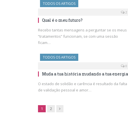
TODOS OS ARTIGOS
2
Qual é o meu futuro?
Recebo tantas mensagens a perguntar se os meus
“tratamentos” funcionam, se com uma sessão
ficam…
TODOS OS ARTIGOS
0
Muda a tua história mudando a tua energia
O estado de solidão e carência é resultado da falta
de validação pessoal e amor…
Next
1
2