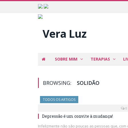
SOBRE MIM
TERAPIAS
LI
BROWSING:
SOLIDÃO
TODOS OS ARTIGOS
0
Depressão é um convite à mudança!
Infelizmente não são poucas as pessoas que, com 