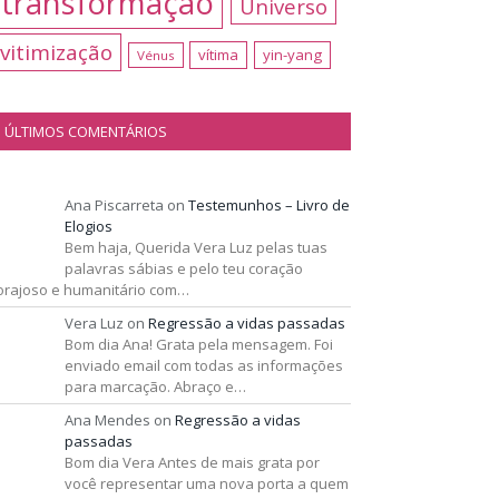
transformação
Universo
vitimização
vítima
yin-yang
Vénus
ÚLTIMOS COMENTÁRIOS
Ana Piscarreta
on
Testemunhos – Livro de
Elogios
Bem haja, Querida Vera Luz pelas tuas
palavras sábias e pelo teu coração
orajoso e humanitário com…
Vera Luz
on
Regressão a vidas passadas
Bom dia Ana! Grata pela mensagem. Foi
enviado email com todas as informações
para marcação. Abraço e…
Ana Mendes
on
Regressão a vidas
passadas
Bom dia Vera Antes de mais grata por
você representar uma nova porta a quem