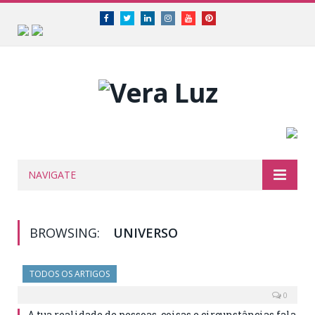
Facebook
Twitter
Linkedin
Instagram
Youtube
Pinterest
NAVIGATE
BROWSING:
UNIVERSO
TODOS OS ARTIGOS
0
A tua realidade de pessoas, coisas e circunstâncias fala