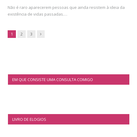
Não é raro aparecerem pessoas que ainda resistem à ideia da
existência de vidas passadas.…
Next
1
2
3
EM QUE CONSISTE UMA CONSULTA COMIGO
LIVRO DE ELOGIOS