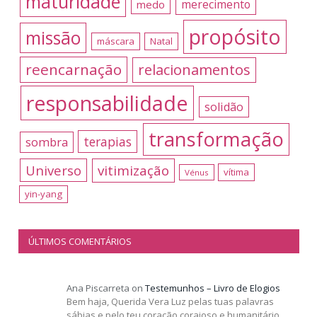
maturidade
merecimento
medo
propósito
missão
máscara
Natal
reencarnação
relacionamentos
responsabilidade
solidão
transformação
terapias
sombra
Universo
vitimização
vítima
Vénus
yin-yang
ÚLTIMOS COMENTÁRIOS
Ana Piscarreta
on
Testemunhos – Livro de Elogios
Bem haja, Querida Vera Luz pelas tuas palavras
sábias e pelo teu coração corajoso e humanitário