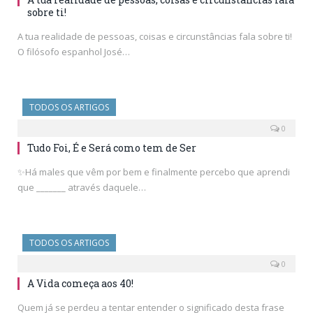
sobre ti!
A tua realidade de pessoas, coisas e circunstâncias fala sobre ti!
O filósofo espanhol José…
TODOS OS ARTIGOS
0
Tudo Foi, É e Será como tem de Ser
✨Há males que vêm por bem e finalmente percebo que aprendi
que _______ através daquele…
TODOS OS ARTIGOS
0
A Vida começa aos 40!
Quem já se perdeu a tentar entender o significado desta frase