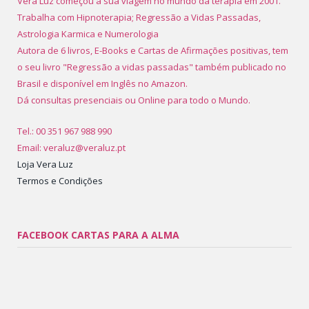
Vera Luz começou a sua viagem no mundo da terapia em 2001.
Trabalha com Hipnoterapia; Regressão a Vidas Passadas,
Astrologia Karmica e Numerologia
Autora de 6 livros, E-Books e Cartas de Afirmações positivas, tem
o seu livro "Regressão a vidas passadas" também publicado no
Brasil e disponível em Inglês no Amazon.
Dá consultas presenciais ou Online para todo o Mundo.
Tel.: 00 351 967 988 990
Email: veraluz@veraluz.pt
Loja Vera Luz
Termos e Condições
FACEBOOK CARTAS PARA A ALMA