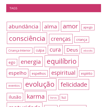
TAGS
amor
abundância
alma
apego
consciência
crenças
criança
cura
Deus
culpa
Criança Interior
ebooks
equilíbrio
energia
ego
espiritual
espelho
espelhos
espírito
evolução
felicidade
eventos
karma
ilusão
luz
livros