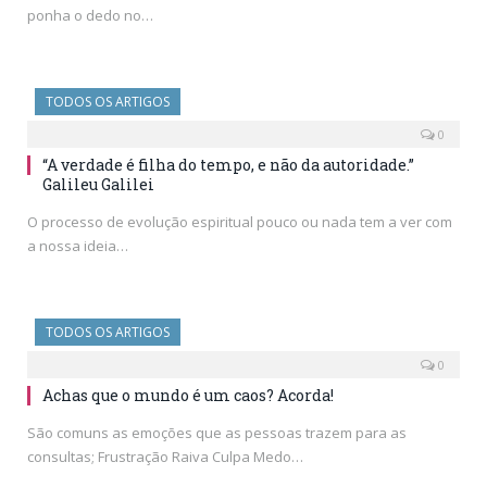
ponha o dedo no…
TODOS OS ARTIGOS
0
“A verdade é filha do tempo, e não da autoridade.”
Galileu Galilei
O processo de evolução espiritual pouco ou nada tem a ver com
a nossa ideia…
TODOS OS ARTIGOS
0
Achas que o mundo é um caos? Acorda!
São comuns as emoções que as pessoas trazem para as
consultas; Frustração Raiva Culpa Medo…