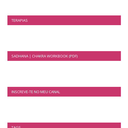
TERAPIAS
SADHANA | CHAKRA WORKBOOK (PDF)
INSCREVE-TE NO MEU CANAL
TAGS