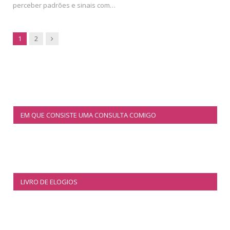
perceber padrões e sinais com…
Next
1
2
EM QUE CONSISTE UMA CONSULTA COMIGO
LIVRO DE ELOGIOS