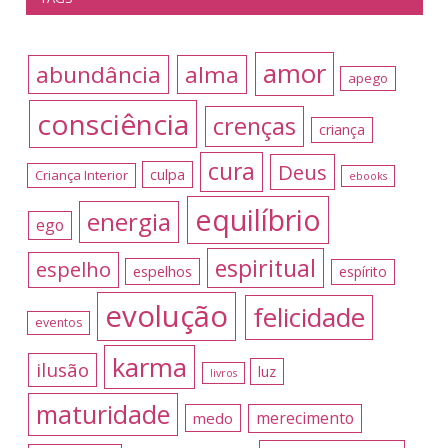
amor
abundância
alma
apego
consciência
crenças
criança
cura
Deus
culpa
Criança Interior
ebooks
equilíbrio
energia
ego
espiritual
espelho
espelhos
espírito
evolução
felicidade
eventos
karma
ilusão
luz
livros
maturidade
merecimento
medo