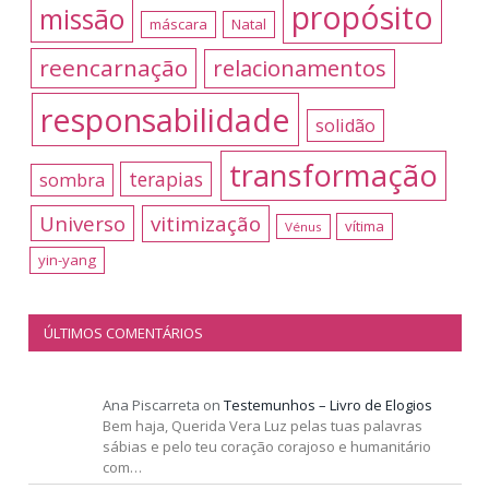
propósito
missão
máscara
Natal
reencarnação
relacionamentos
responsabilidade
solidão
transformação
terapias
sombra
Universo
vitimização
vítima
Vénus
yin-yang
ÚLTIMOS COMENTÁRIOS
Ana Piscarreta
on
Testemunhos – Livro de Elogios
Bem haja, Querida Vera Luz pelas tuas palavras
sábias e pelo teu coração corajoso e humanitário
com…