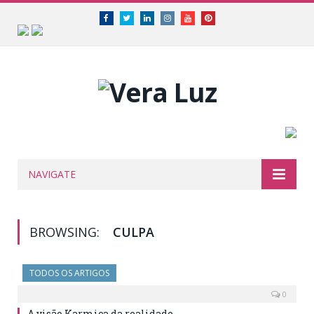
Facebook
Twitter
Linkedin
Instagram
Youtube
Pinterest
NAVIGATE
BROWSING:
CULPA
TODOS OS ARTIGOS
0
A visão Karmica da realidade