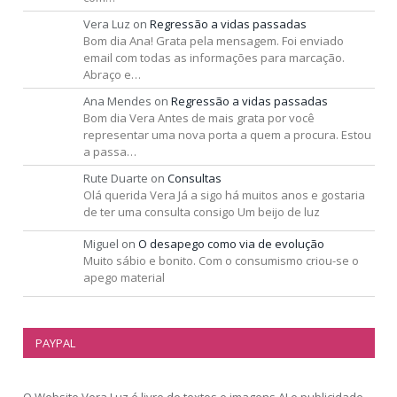
Vera Luz
on
Regressão a vidas passadas
Bom dia Ana! Grata pela mensagem. Foi enviado
email com todas as informações para marcação.
Abraço e…
Ana Mendes
on
Regressão a vidas passadas
Bom dia Vera Antes de mais grata por você
representar uma nova porta a quem a procura. Estou
a passa…
Rute Duarte
on
Consultas
Olá querida Vera Já a sigo há muitos anos e gostaria
de ter uma consulta consigo Um beijo de luz
Miguel
on
O desapego como via de evolução
Muito sábio e bonito. Com o consumismo criou-se o
apego material
PAYPAL
O Website Vera Luz é livre de textos e imagens AI e publicidade,