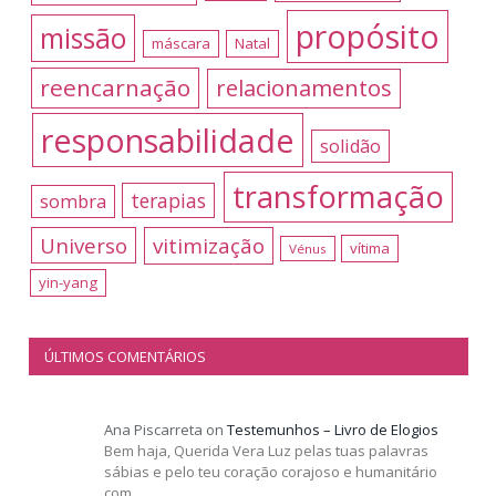
propósito
missão
máscara
Natal
reencarnação
relacionamentos
responsabilidade
solidão
transformação
terapias
sombra
Universo
vitimização
vítima
Vénus
yin-yang
ÚLTIMOS COMENTÁRIOS
Ana Piscarreta
on
Testemunhos – Livro de Elogios
Bem haja, Querida Vera Luz pelas tuas palavras
sábias e pelo teu coração corajoso e humanitário
com…