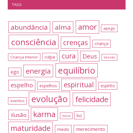
TAGS
amor
abundância
alma
apego
consciência
crenças
criança
cura
Deus
culpa
Criança Interior
ebooks
equilíbrio
energia
ego
espiritual
espelho
espelhos
espírito
evolução
felicidade
eventos
karma
ilusão
luz
livros
maturidade
merecimento
medo