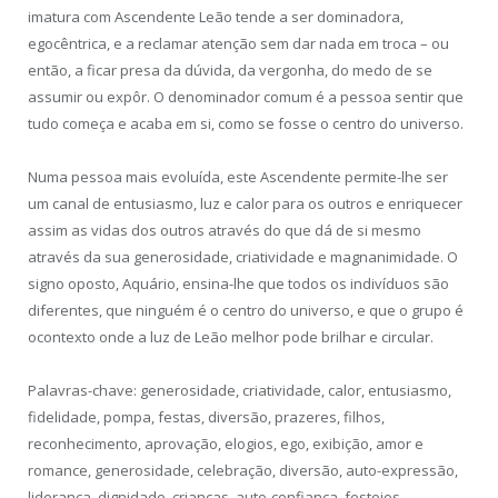
imatura com Ascendente Leão tende a ser dominadora,
egocêntrica, e a reclamar atenção sem dar nada em troca – ou
então, a ficar presa da dúvida, da vergonha, do medo de se
assumir ou expôr. O denominador comum é a pessoa sentir que
tudo começa e acaba em si, como se fosse o centro do universo.
Numa pessoa mais evoluída, este Ascendente permite-lhe ser
um canal de entusiasmo, luz e calor para os outros e enriquecer
assim as vidas dos outros através do que dá de si mesmo
através da sua generosidade, criatividade e magnanimidade. O
signo oposto, Aquário, ensina-lhe que todos os indivíduos são
diferentes, que ninguém é o centro do universo, e que o grupo é
ocontexto onde a luz de Leão melhor pode brilhar e circular.
Palavras-chave: generosidade, criatividade, calor, entusiasmo,
fidelidade, pompa, festas, diversão, prazeres, filhos,
reconhecimento, aprovação, elogios, ego, exibição, amor e
romance, generosidade, celebração, diversão, auto-expressão,
liderança, dignidade, crianças, auto-confiança, festejos.