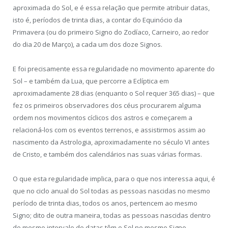
aproximada do Sol, e é essa relação que permite atribuir datas,
isto é, períodos de trinta dias, a contar do Equinócio da
Primavera (ou do primeiro Signo do Zodíaco, Carneiro, ao redor
do dia 20 de Março), a cada um dos doze Signos.
E foi precisamente essa regularidade no movimento aparente do
Sol – e também da Lua, que percorre a Eclíptica em
aproximadamente 28 dias (enquanto o Sol requer 365 dias) – que
fez os primeiros observadores dos céus procurarem alguma
ordem nos movimentos cíclicos dos astros e começarem a
relacioná-los com os eventos terrenos, e assistirmos assim ao
nascimento da Astrologia, aproximadamente no século VI antes
de Cristo, e também dos calendários nas suas várias formas.
O que esta regularidade implica, para o que nos interessa aqui, é
que no ciclo anual do Sol todas as pessoas nascidas no mesmo
período de trinta dias, todos os anos, pertencem ao mesmo
Signo; dito de outra maneira, todas as pessoas nascidas dentro
do mesmo intervalo de datas têm o Sol no mesmo Signo.