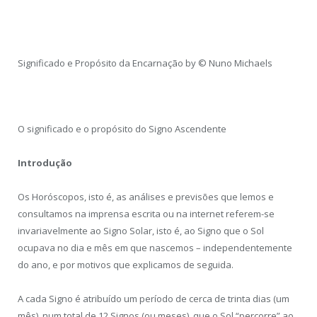
Significado e Propósito da Encarnação by © Nuno Michaels
O significado e o propósito do Signo Ascendente
Introdução
Os Horóscopos, isto é, as análises e previsões que lemos e
consultamos na imprensa escrita ou na internet referem-se
invariavelmente ao Signo Solar, isto é, ao Signo que o Sol
ocupava no dia e mês em que nascemos – independentemente
do ano, e por motivos que explicamos de seguida.
A cada Signo é atribuído um período de cerca de trinta dias (um
mês), num total de 12 Signos (ou meses), que o Sol “percorre” ao