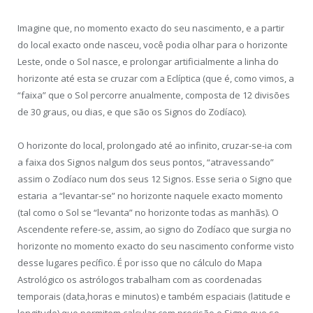
Imagine que, no momento exacto do seu nascimento, e a partir
do local exacto onde nasceu, você podia olhar para o horizonte
Leste, onde o Sol nasce, e prolongar artificialmente a linha do
horizonte até esta se cruzar com a Eclíptica (que é, como vimos, a
“faixa” que o Sol percorre anualmente, composta de 12 divisões
de 30 graus, ou dias, e que são os Signos do Zodíaco).
O horizonte do local, prolongado até ao infinito, cruzar-se-ia com
a faixa dos Signos nalgum dos seus pontos, “atravessando”
assim o Zodíaco num dos seus 12 Signos. Esse seria o Signo que
estaria a “levantar-se” no horizonte naquele exacto momento
(tal como o Sol se “levanta” no horizonte todas as manhãs). O
Ascendente refere-se, assim, ao signo do Zodíaco que surgia no
horizonte no momento exacto do seu nascimento conforme visto
desse lugares pecífico. É por isso que no cálculo do Mapa
Astrológico os astrólogos trabalham com as coordenadas
temporais (data,horas e minutos) e também espaciais (latitude e