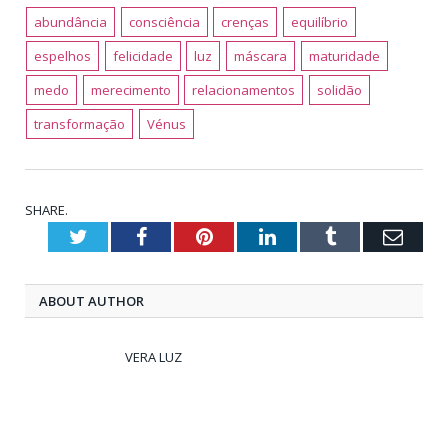
abundância
consciência
crenças
equilíbrio
espelhos
felicidade
luz
máscara
maturidade
medo
merecimento
relacionamentos
solidão
transformação
Vénus
SHARE.
Twitter
Facebook
Pinterest
LinkedIn
Tumblr
Emai
ABOUT AUTHOR
VERA LUZ