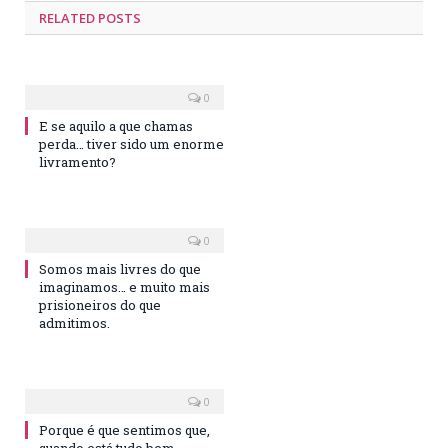
RELATED
POSTS
0
E se aquilo a que chamas
perda… tiver sido um enorme
livramento?
0
Somos mais livres do que
imaginamos… e muito mais
prisioneiros do que
admitimos.
0
Porque é que sentimos que,
quando está tudo bem…