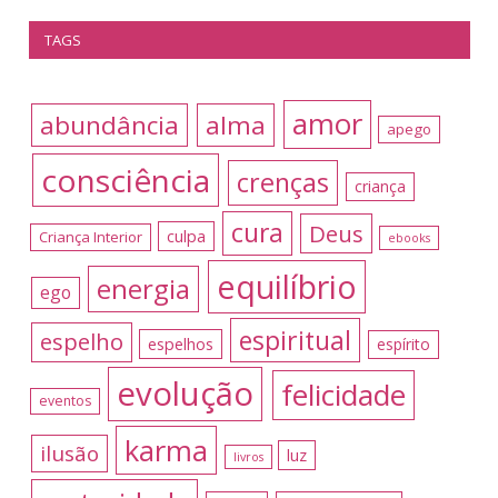
TAGS
amor
abundância
alma
apego
consciência
crenças
criança
cura
Deus
culpa
Criança Interior
ebooks
equilíbrio
energia
ego
espiritual
espelho
espelhos
espírito
evolução
felicidade
eventos
karma
ilusão
luz
livros