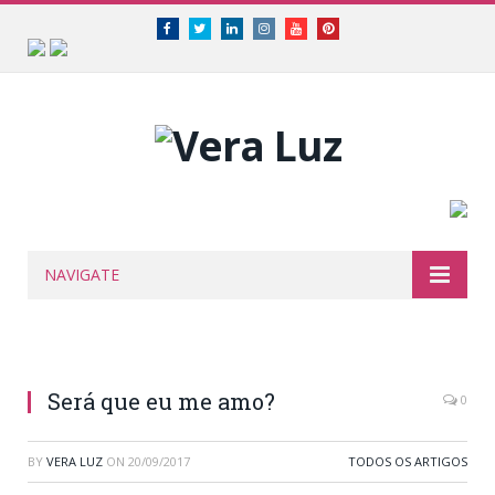
Facebook
Twitter
Linkedin
Instagram
Youtube
Pinterest
NAVIGATE
Será que eu me amo?
0
BY
VERA LUZ
ON
20/09/2017
TODOS OS ARTIGOS