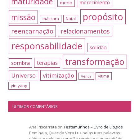
maturidade
merecimento
medo
propósito
missão
máscara
Natal
reencarnação
relacionamentos
responsabilidade
solidão
transformação
terapias
sombra
Universo
vitimização
vítima
Vénus
yin-yang
ÚLTIMOS COMENTÁRIOS
Ana Piscarreta
on
Testemunhos – Livro de Elogios
Bem haja, Querida Vera Luz pelas tuas palavras
sábias e pelo teu coração corajoso e humanitário