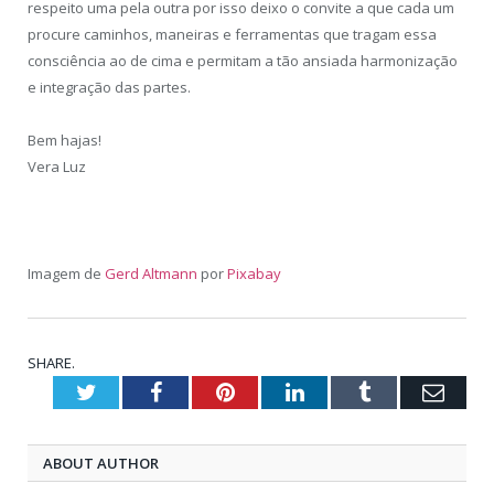
respeito uma pela outra por isso deixo o convite a que cada um
procure caminhos, maneiras e ferramentas que tragam essa
consciência ao de cima e permitam a tão ansiada harmonização
e integração das partes.
Bem hajas!
Vera Luz
Imagem de
Gerd Altmann
por
Pixabay
SHARE.
Twitter
Facebook
Pinterest
LinkedIn
Tumblr
Emai
ABOUT AUTHOR