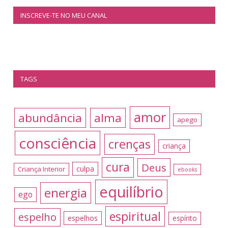
INSCREVE-TE NO MEU CANAL
TAGS
amor
abundância
alma
apego
consciência
crenças
criança
cura
Deus
culpa
Criança Interior
ebooks
equilíbrio
energia
ego
espiritual
espelho
espelhos
espírito