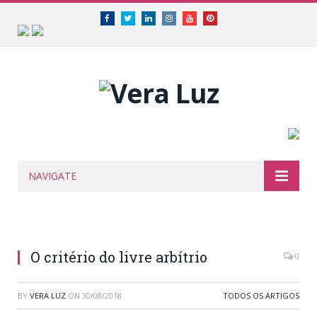
Facebook
Twitter
Linkedin
Instagram
Youtube
Pinterest
NAVIGATE
O critério do livre arbítrio
0
BY
VERA LUZ
ON
30/08/2018
TODOS OS ARTIGOS