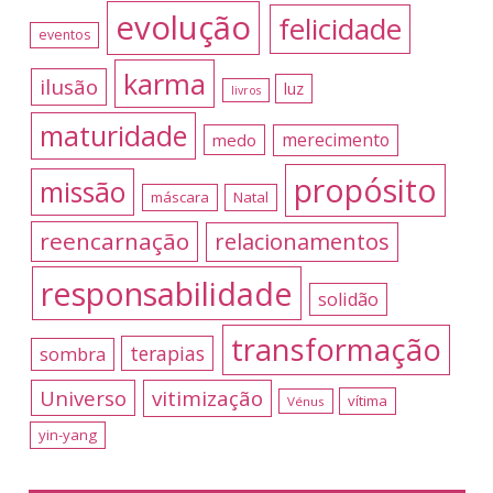
evolução
felicidade
eventos
karma
ilusão
luz
livros
maturidade
merecimento
medo
propósito
missão
máscara
Natal
reencarnação
relacionamentos
responsabilidade
solidão
transformação
terapias
sombra
Universo
vitimização
vítima
Vénus
yin-yang