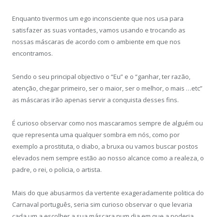
Enquanto tivermos um ego inconsciente que nos usa para
satisfazer as suas vontades, vamos usando e trocando as
nossas máscaras de acordo com o ambiente em que nos
encontramos.
Sendo o seu principal objectivo o “Eu” e o “ganhar, ter razão,
atenção, chegar primeiro, ser o maior, ser o melhor, o mais …etc”
as máscaras irão apenas servir a conquista desses fins.
É curioso observar como nos mascaramos sempre de alguém ou
que representa uma qualquer sombra em nós, como por
exemplo a prostituta, o diabo, a bruxa ou vamos buscar postos
elevados nem sempre estão ao nosso alcance como a realeza, o
padre, o rei, o policia, o artista.
Mais do que abusarmos da vertente exageradamente politica do
Carnaval português, seria sim curioso observar o que levaria
cada um a escolher a sua máscara num dia em que a poderia