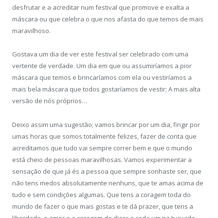
desfrutar e a acreditar num festival que promove e exalta a
máscara ou que celebra o que nos afasta do que temos de mais
maravilhoso.
Gostava um dia de ver este festival ser celebrado com uma
vertente de verdade. Um dia em que ou assumiríamos a pior
máscara que temos e brincaríamos com ela ou vestiríamos a
mais bela máscara que todos gostaríamos de vestir; A mais alta
versão de nós próprios…
Deixo assim uma sugestão; vamos brincar por um dia, fingir por
umas horas que somos totalmente felizes, fazer de conta que
acreditamos que tudo vai sempre correr bem e que o mundo
está cheio de pessoas maravilhosas. Vamos experimentar a
sensação de que já és a pessoa que sempre sonhaste ser, que
não tens medos absolutamente nenhuns, que te amas acima de
tudo e sem condições algumas. Que tens a coragem toda do
mundo de fazer o que mais gostas e te dá prazer, que tens a
liberdade, o amor e a coragem de dizer a cada um na tua vida