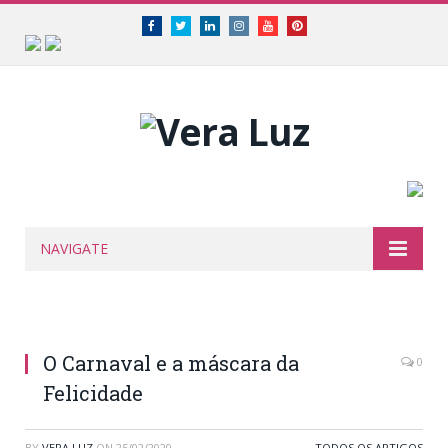
Facebook
Twitter
Linkedin
Instagram
Youtube
Pinterest
NAVIGATE
O Carnaval e a máscara da
0
Felicidade
BY
VERA LUZ
ON
25/02/2020
TODOS OS ARTIGOS