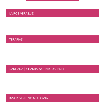
LIVROS VERA LUZ
TERAPIAS
SADHANA | CHAKRA WORKBOOK (PDF)
INSCREVE-TE NO MEU CANAL