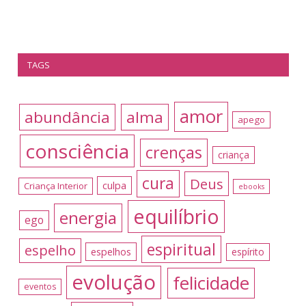
TAGS
amor
abundância
alma
apego
consciência
crenças
criança
cura
Deus
culpa
Criança Interior
ebooks
equilíbrio
energia
ego
espiritual
espelho
espelhos
espírito
evolução
felicidade
eventos