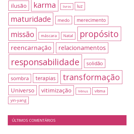
karma
ilusão
luz
livros
maturidade
merecimento
medo
propósito
missão
máscara
Natal
reencarnação
relacionamentos
responsabilidade
solidão
transformação
terapias
sombra
Universo
vitimização
vítima
Vénus
yin-yang
ÚLTIMOS COMENTÁRIOS