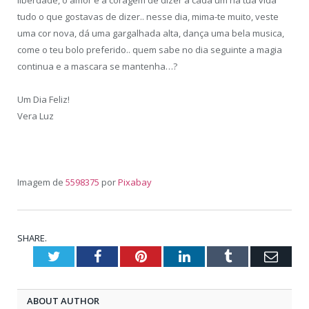
tudo o que gostavas de dizer.. nesse dia, mima-te muito, veste
uma cor nova, dá uma gargalhada alta, dança uma bela musica,
come o teu bolo preferido.. quem sabe no dia seguinte a magia
continua e a mascara se mantenha…?
Um Dia Feliz!
Vera Luz
Imagem de
5598375
por
Pixabay
SHARE.
Twitter
Facebook
Pinterest
LinkedIn
Tumblr
Emai
ABOUT AUTHOR