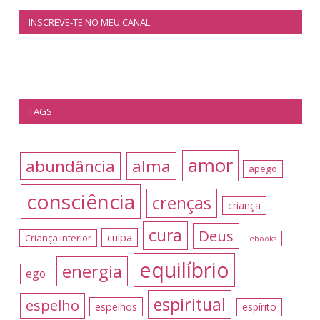
INSCREVE-TE NO MEU CANAL
TAGS
amor
abundância
alma
apego
consciência
crenças
criança
cura
Deus
culpa
Criança Interior
ebooks
equilíbrio
energia
ego
espiritual
espelho
espelhos
espírito