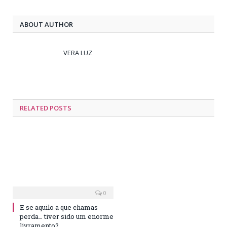
ABOUT AUTHOR
VERA LUZ
RELATED
POSTS
0
E se aquilo a que chamas
perda… tiver sido um enorme
livramento?