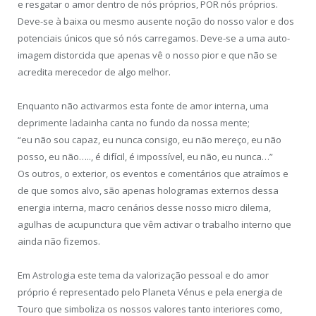
e resgatar o amor dentro de nós próprios, POR nós próprios.
Deve-se à baixa ou mesmo ausente noção do nosso valor e dos
potenciais únicos que só nós carregamos. Deve-se a uma auto-
imagem distorcida que apenas vê o nosso pior e que não se
acredita merecedor de algo melhor.
Enquanto não activarmos esta fonte de amor interna, uma
deprimente ladainha canta no fundo da nossa mente;
“eu não sou capaz, eu nunca consigo, eu não mereço, eu não
posso, eu não….., é difícil, é impossível, eu não, eu nunca…”
Os outros, o exterior, os eventos e comentários que atraímos e
de que somos alvo, são apenas hologramas externos dessa
energia interna, macro cenários desse nosso micro dilema,
agulhas de acupunctura que vêm activar o trabalho interno que
ainda não fizemos.
Em Astrologia este tema da valorização pessoal e do amor
próprio é representado pelo Planeta Vénus e pela energia de
Touro que simboliza os nossos valores tanto interiores como,