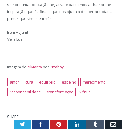
sempre uma conotação negativa e passemos a chamar-lhe
inspiração que é afinal o que nos ajuda a despertar todas as
partes que vivem em nós.
Bem Hajam!
Vera Luz
Imagem de
silviarita
por
Pixabay
amor
cura
equilíbrio
espelho
merecimento
responsabilidade
transformação
Vénus
SHARE.
Twitter
Facebook
Pinterest
LinkedIn
Tumblr
Emai