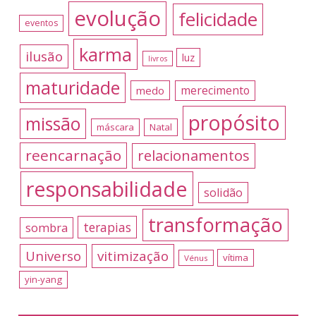
evolução
felicidade
eventos
karma
ilusão
luz
livros
maturidade
merecimento
medo
propósito
missão
máscara
Natal
reencarnação
relacionamentos
responsabilidade
solidão
transformação
terapias
sombra
Universo
vitimização
vítima
Vénus
yin-yang