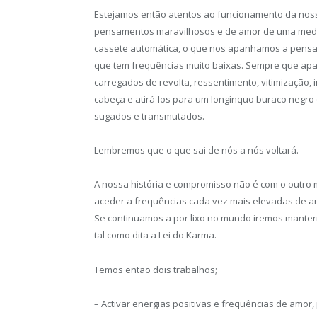
Estejamos então atentos ao funcionamento da nos
pensamentos maravilhosos e de amor de uma medi
cassete automática, o que nos apanhamos a pensa
que tem frequências muito baixas. Sempre que ap
carregados de revolta, ressentimento, vitimização,
cabeça e atirá-los para um longínquo buraco negro 
sugados e transmutados.
Lembremos que o que sai de nós a nós voltará.
A nossa história e compromisso não é com o outro
aceder a frequências cada vez mais elevadas de am
Se continuamos a por lixo no mundo iremos mante
tal como dita a Lei do Karma.
Temos então dois trabalhos;
– Activar energias positivas e frequências de amor