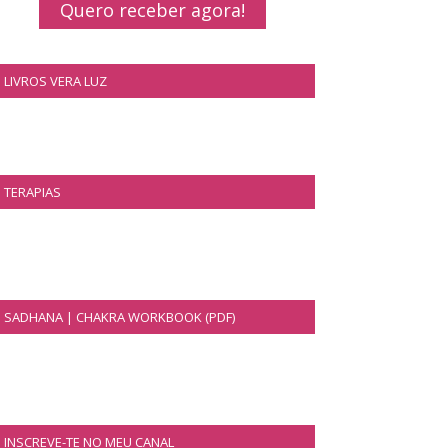
Quero receber agora!
LIVROS VERA LUZ
TERAPIAS
SADHANA | CHAKRA WORKBOOK (PDF)
INSCREVE-TE NO MEU CANAL