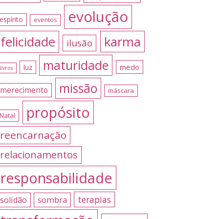
evolução
espírito
eventos
felicidade
karma
ilusão
maturidade
medo
luz
livros
missão
merecimento
máscara
propósito
Natal
reencarnação
relacionamentos
responsabilidade
terapias
sombra
solidão