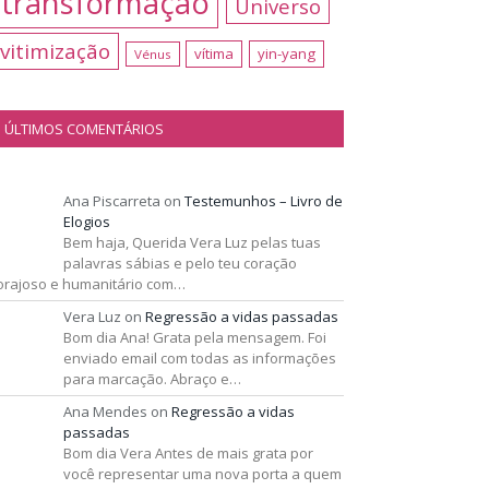
transformação
Universo
vitimização
vítima
yin-yang
Vénus
ÚLTIMOS COMENTÁRIOS
Ana Piscarreta
on
Testemunhos – Livro de
Elogios
Bem haja, Querida Vera Luz pelas tuas
palavras sábias e pelo teu coração
orajoso e humanitário com…
Vera Luz
on
Regressão a vidas passadas
Bom dia Ana! Grata pela mensagem. Foi
enviado email com todas as informações
para marcação. Abraço e…
Ana Mendes
on
Regressão a vidas
passadas
Bom dia Vera Antes de mais grata por
você representar uma nova porta a quem