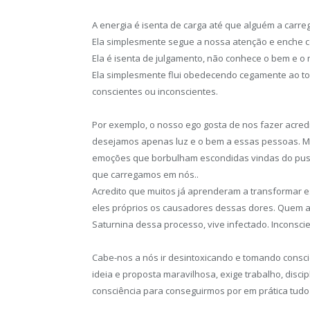
A energia é isenta de carga até que alguém a carre
Ela simplesmente segue a nossa atenção e enche c
Ela é isenta de julgamento, não conhece o bem e o 
Ela simplesmente flui obedecendo cegamente ao to
conscientes ou inconscientes.
Por exemplo, o nosso ego gosta de nos fazer acr
desejamos apenas luz e o bem a essas pessoas. M
emoções que borbulham escondidas vindas do pus d
que carregamos em nós..
Acredito que muitos já aprenderam a transformar 
eles próprios os causadores dessas dores. Quem 
Saturnina dessa processo, vive infectado. Inconsci
Cabe-nos a nós ir desintoxicando e tomando consc
ideia e proposta maravilhosa, exige trabalho, disc
consciência para conseguirmos por em prática tu