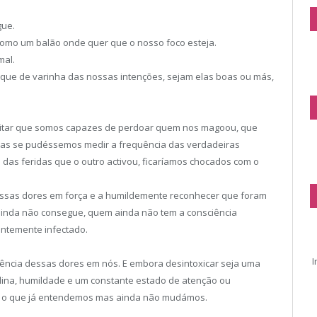
gue.
omo um balão onde quer que o nosso foco esteja.
mal.
que de varinha das nossas intenções, sejam elas boas ou más,
editar que somos capazes de perdoar quem nos magoou, que
as se pudéssemos medir a frequência das verdadeiras
as feridas que o outro activou, ficaríamos chocados com o
essas dores em força e a humildemente reconhecer que foram
ainda não consegue, quem ainda não tem a consciência
entemente infectado.
I
iência dessas dores em nós. E embora desintoxicar seja uma
iplina, humildade e um constante estado de atenção ou
do o que já entendemos mas ainda não mudámos.