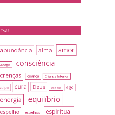
TAGS
amor
abundância
alma
consciência
apego
crenças
criança
Criança Interior
cura
Deus
ego
culpa
ebooks
equilíbrio
energia
espiritual
espelho
espelhos