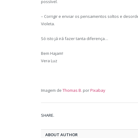
possível.
– Corrigir e enviar os pensamentos soltos e deso
Violeta.
Só isto já irá fazer tanta diferença…
Bem Hajam!
Vera Luz
Imagem de
Thomas B.
por
Pixabay
SHARE.
ABOUT AUTHOR