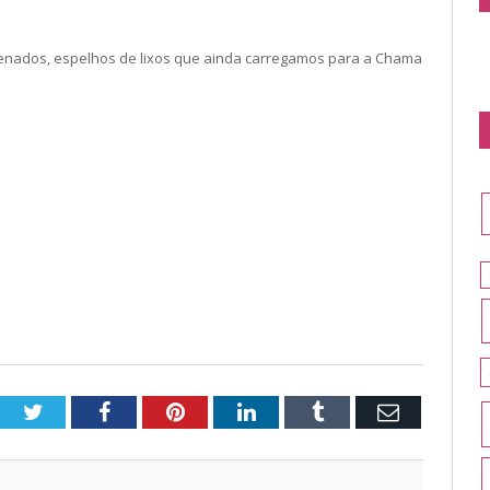
rdenados, espelhos de lixos que ainda carregamos para a Chama
Twitter
Facebook
Pinterest
LinkedIn
Tumblr
Email