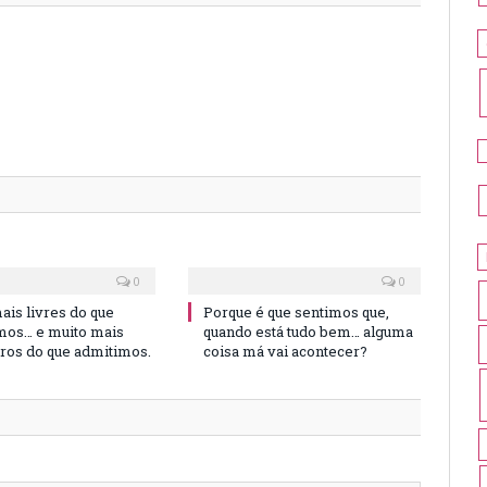
0
0
is livres do que
Porque é que sentimos que,
os… e muito mais
quando está tudo bem… alguma
iros do que admitimos.
coisa má vai acontecer?