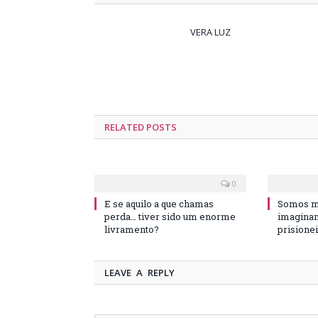
VERA LUZ
RELATED
POSTS
0
E se aquilo a que chamas
Somos ma
perda… tiver sido um enorme
imaginam
livramento?
prisione
LEAVE A REPLY