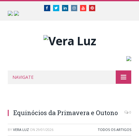
Facebook
Twitter
Linkedin
Instagram
Youtube
Pinterest
NAVIGATE
Equinócios da Primavera e Outono
0
BY
VERA LUZ
ON
29/01/2026
TODOS OS ARTIGOS