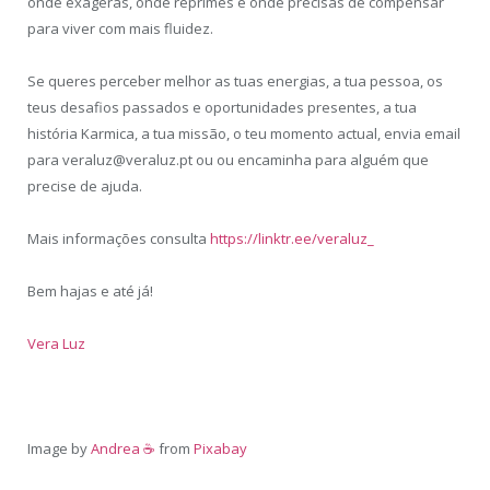
onde exageras, onde reprimes e onde precisas de compensar
para viver com mais fluidez.
Se queres perceber melhor as tuas energias, a tua pessoa, os
teus desafios passados e oportunidades presentes, a tua
história Karmica, a tua missão, o teu momento actual, envia email
para veraluz@veraluz.pt ou ou encaminha para alguém que
precise de ajuda.
Mais informações consulta
https://linktr.ee/veraluz_
Bem hajas e até já!
Vera Luz
Image by
Andrea ☕
from
Pixabay