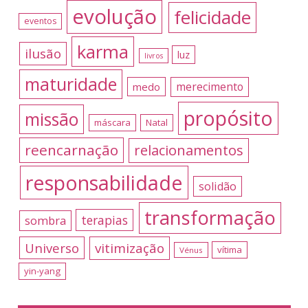
evolução
felicidade
eventos
karma
ilusão
luz
livros
maturidade
merecimento
medo
propósito
missão
máscara
Natal
reencarnação
relacionamentos
responsabilidade
solidão
transformação
terapias
sombra
Universo
vitimização
vítima
Vénus
yin-yang