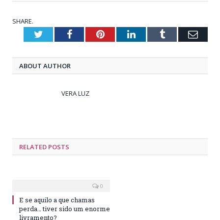
SHARE.
Twitter
Facebook
Pinterest
LinkedIn
Tumblr
Emai
ABOUT AUTHOR
VERA LUZ
RELATED
POSTS
0
E se aquilo a que chamas
perda… tiver sido um enorme
livramento?