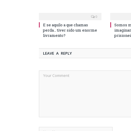
0
E se aquilo a que chamas
Somos ma
perda… tiver sido um enorme
imaginam
livramento?
prisione
LEAVE A REPLY