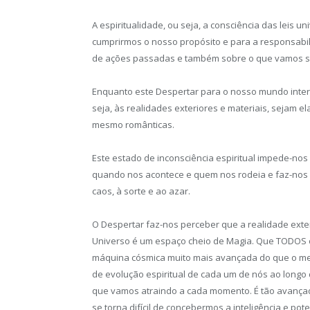
A espiritualidade, ou seja, a consciência das leis 
cumprirmos o nosso propósito e para a responsab
de ações passadas e também sobre o que vamos s
Enquanto este Despertar para o nosso mundo inter
seja, às realidades exteriores e materiais, sejam ela
mesmo românticas.
Este estado de inconsciência espiritual impede-no
quando nos acontece e quem nos rodeia e faz-nos 
caos, à sorte e ao azar.
O Despertar faz-nos perceber que a realidade exter
Universo é um espaço cheio de Magia. Que TODOS o
máquina cósmica muito mais avançada do que o me
de evolução espiritual de cada um de nós ao longo
que vamos atraindo a cada momento. É tão avançad
se torna difícil de concebermos a inteligência e po