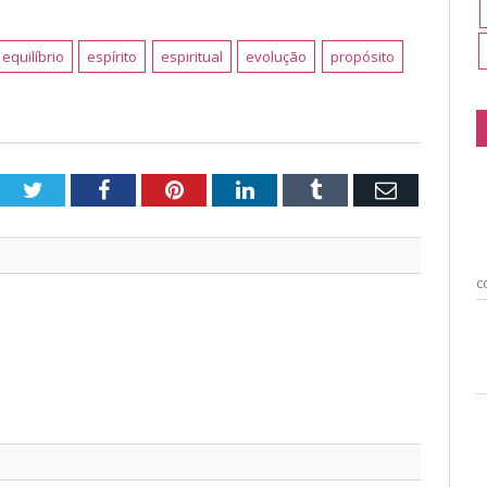
equilíbrio
espírito
espiritual
evolução
propósito
Twitter
Facebook
Pinterest
LinkedIn
Tumblr
Email
c