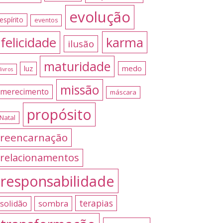
evolução
espírito
eventos
felicidade
karma
ilusão
maturidade
medo
luz
livros
missão
merecimento
máscara
propósito
Natal
reencarnação
relacionamentos
responsabilidade
terapias
sombra
solidão