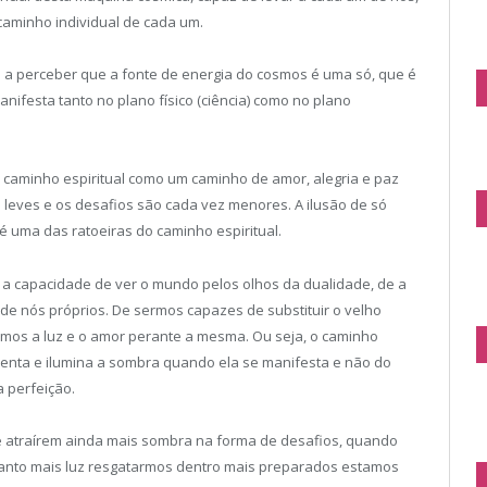
caminho individual de cada um.
m a perceber que a fonte de energia do cosmos é uma só, que é
anifesta tanto no plano físico (ciência) como no plano
 caminho espiritual como um caminho de amor, alegria e paz
 leves e os desafios são cada vez menores. A ilusão de só
é uma das ratoeiras do caminho espiritual.
e a capacidade de ver o mundo pelos olhos da dualidade, de a
e nós próprios. De sermos capazes de substituir o velho
rmos a luz e o amor perante a mesma. Ou seja, o caminho
frenta e ilumina a sombra quando ela se manifesta e não do
a perfeição.
 atraírem ainda mais sombra na forma de desafios, quando
anto mais luz resgatarmos dentro mais preparados estamos