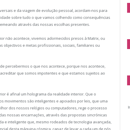
universais e da viagem de evolução pessoal, acordam-nos para
ilidade sobre tudo o que vamos colhendo como consequências
emeando através das nossas escolhas presentes.
ior não acontece, vivemos adormecidos presos à Matrix, ou
s objectivos e metas profissionais, sociais, familiares ou
s de percebermos o que nos acontece, porque nos acontece,
acreditar que somos impotentes e que estamos sujeitos ao
ior é afinal um holograma da realidade interior. Que o
s movimentos são inteligentes e apoiados por leis, que uma
I
lhor dos nossos relógios ou computadores, rege o processo
 das nossas encarnações, através das propostas sincrónicas
a e inteligente que, mesmo rodeados de tecnologia avançada,
tencial desta máquina cósmica, capaz de levar a cada um de nós,