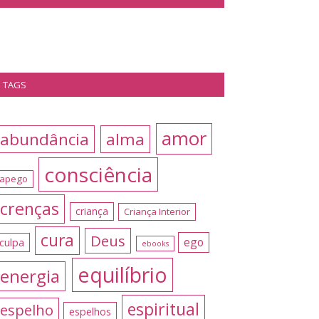
TAGS
amor
abundância
alma
consciência
apego
crenças
criança
Criança Interior
cura
Deus
ego
culpa
ebooks
equilíbrio
energia
espiritual
espelho
espelhos