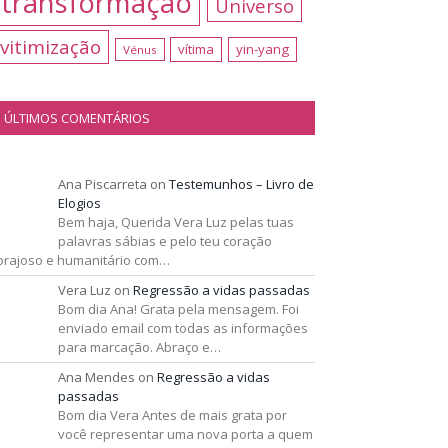
transformação
Universo
vitimização
vítima
yin-yang
Vénus
ÚLTIMOS COMENTÁRIOS
Ana Piscarreta
on
Testemunhos – Livro de
Elogios
Bem haja, Querida Vera Luz pelas tuas
palavras sábias e pelo teu coração
orajoso e humanitário com…
Vera Luz
on
Regressão a vidas passadas
Bom dia Ana! Grata pela mensagem. Foi
enviado email com todas as informações
para marcação. Abraço e…
Ana Mendes
on
Regressão a vidas
passadas
Bom dia Vera Antes de mais grata por
você representar uma nova porta a quem