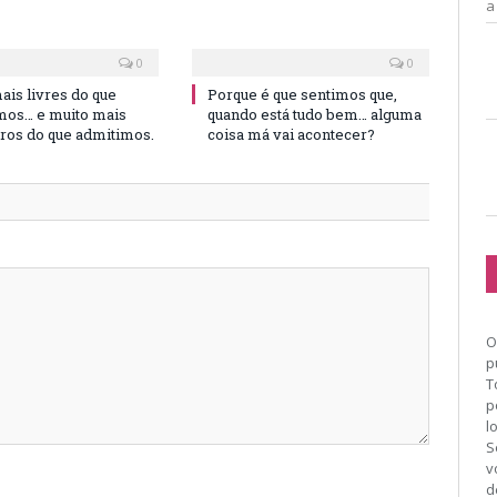
a
0
0
is livres do que
Porque é que sentimos que,
os… e muito mais
quando está tudo bem… alguma
iros do que admitimos.
coisa má vai acontecer?
O
p
T
p
l
S
v
d