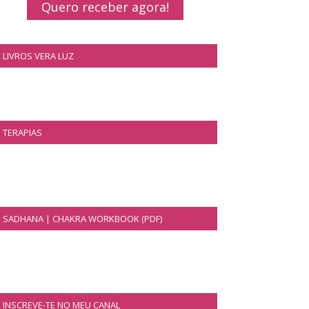
Quero receber agora!
LIVROS VERA LUZ
TERAPIAS
SADHANA | CHAKRA WORKBOOK (PDF)
INSCREVE-TE NO MEU CANAL