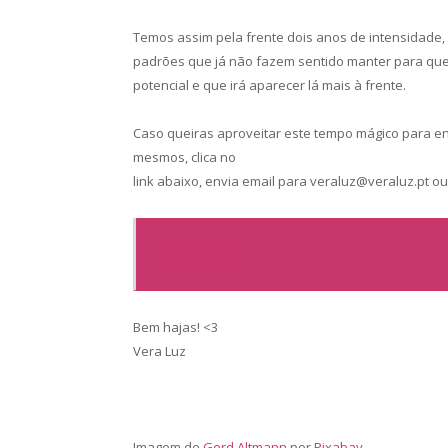
Temos assim pela frente dois anos de intensidade, 
padrões que já não fazem sentido manter para qu
potencial e que irá aparecer lá mais à frente.
Caso queiras aproveitar este tempo mágico para e
mesmos, clica no
link abaixo, envia email para veraluz@veraluz.pt ou
Informações
Bem hajas! <3
Vera Luz
Imagem de
Gerd Altmann
por
Pixabay