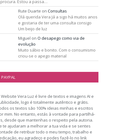
 procura. Estou a passa…
Rute Duarte
on
Consultas
Olá querida Vera Já a sigo há muitos anos
e gostaria de ter uma consulta consigo
Um beijo de luz
Miguel
on
O desapego como via de
evolução
Muito sábio e bonito. Com o consumismo
criou-se o apego material
PAYPAL
 Website Vera Luz é livre de textos e imagens AI e
ublicidade, logo é totalmente autêntico e grátis.
odos os textos são 100% ideias minhas e escritos
or mim. No entanto, estás à vontade para partilhá-
os, desde que mantenhas o respeito pela autoria.
e te ajudaram a melhorar a tua vida e se sentes
ontade de retribuir todo o meu tempo, trabalho e
edicação, eu agradeço e podes fazê-lo no link