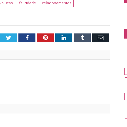
volução
felicidade
relacionamentos
Twitter
Facebook
Pinterest
LinkedIn
Tumblr
Email