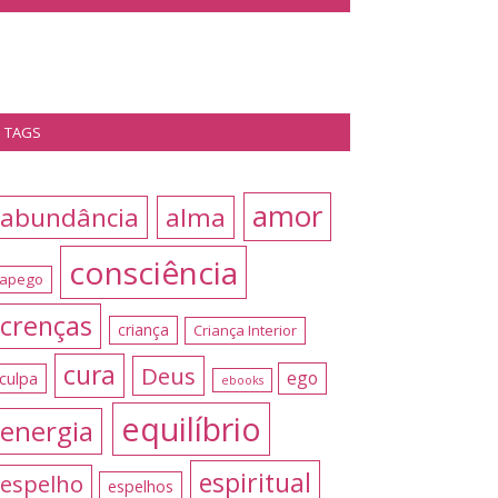
TAGS
amor
abundância
alma
consciência
apego
crenças
criança
Criança Interior
cura
Deus
ego
culpa
ebooks
equilíbrio
energia
espiritual
espelho
espelhos