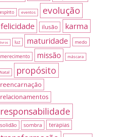
evolução
espírito
eventos
felicidade
karma
ilusão
maturidade
medo
luz
livros
missão
merecimento
máscara
propósito
Natal
reencarnação
relacionamentos
responsabilidade
terapias
sombra
solidão