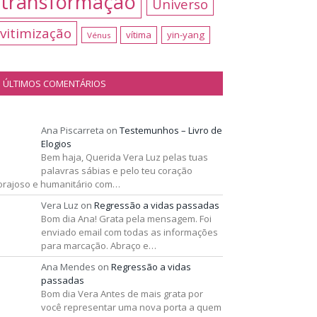
transformação
Universo
vitimização
vítima
yin-yang
Vénus
ÚLTIMOS COMENTÁRIOS
Ana Piscarreta
on
Testemunhos – Livro de
Elogios
Bem haja, Querida Vera Luz pelas tuas
palavras sábias e pelo teu coração
orajoso e humanitário com…
Vera Luz
on
Regressão a vidas passadas
Bom dia Ana! Grata pela mensagem. Foi
enviado email com todas as informações
para marcação. Abraço e…
Ana Mendes
on
Regressão a vidas
passadas
Bom dia Vera Antes de mais grata por
você representar uma nova porta a quem