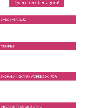
Quero receber agora!
LIVROS VERA LUZ
TERAPIAS
SADHANA | CHAKRA WORKBOOK (PDF)
INSCREVE-TE NO MEU CANAL