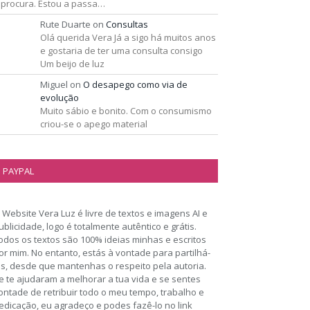
 procura. Estou a passa…
Rute Duarte
on
Consultas
Olá querida Vera Já a sigo há muitos anos
e gostaria de ter uma consulta consigo
Um beijo de luz
Miguel
on
O desapego como via de
evolução
Muito sábio e bonito. Com o consumismo
criou-se o apego material
PAYPAL
 Website Vera Luz é livre de textos e imagens AI e
ublicidade, logo é totalmente autêntico e grátis.
odos os textos são 100% ideias minhas e escritos
or mim. No entanto, estás à vontade para partilhá-
os, desde que mantenhas o respeito pela autoria.
e te ajudaram a melhorar a tua vida e se sentes
ontade de retribuir todo o meu tempo, trabalho e
edicação, eu agradeço e podes fazê-lo no link