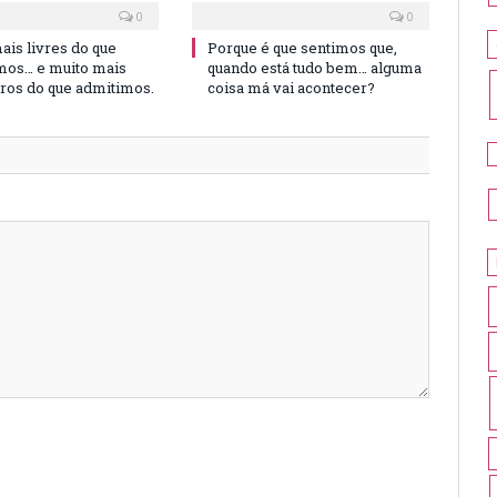
0
0
is livres do que
Porque é que sentimos que,
os… e muito mais
quando está tudo bem… alguma
iros do que admitimos.
coisa má vai acontecer?