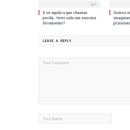
0
E se aquilo a que chamas
Somos ma
perda… tiver sido um enorme
imaginam
livramento?
prisione
LEAVE A REPLY