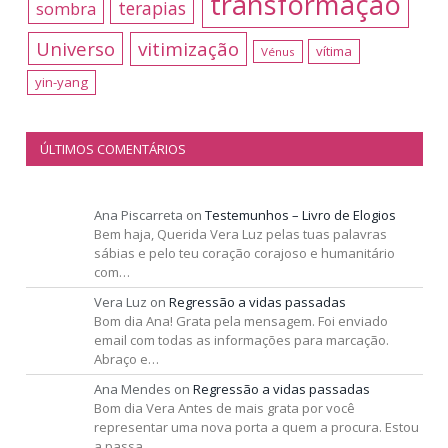
transformação
terapias
sombra
Universo
vitimização
vítima
Vénus
yin-yang
ÚLTIMOS COMENTÁRIOS
Ana Piscarreta
on
Testemunhos – Livro de Elogios
Bem haja, Querida Vera Luz pelas tuas palavras
sábias e pelo teu coração corajoso e humanitário
com…
Vera Luz
on
Regressão a vidas passadas
Bom dia Ana! Grata pela mensagem. Foi enviado
email com todas as informações para marcação.
Abraço e…
Ana Mendes
on
Regressão a vidas passadas
Bom dia Vera Antes de mais grata por você
representar uma nova porta a quem a procura. Estou
a passa…