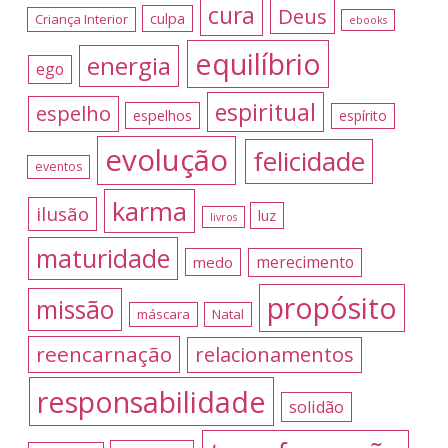
cura
Deus
culpa
Criança Interior
ebooks
equilíbrio
energia
ego
espiritual
espelho
espelhos
espírito
evolução
felicidade
eventos
karma
ilusão
luz
livros
maturidade
merecimento
medo
propósito
missão
máscara
Natal
reencarnação
relacionamentos
responsabilidade
solidão