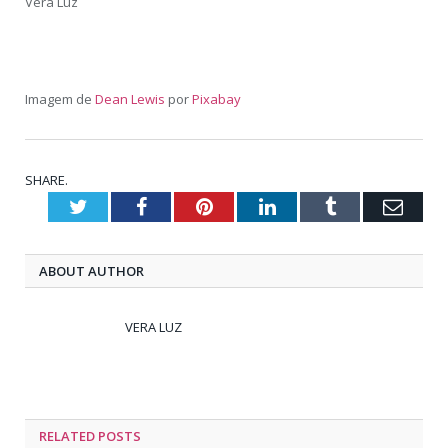
Vera Luz
Imagem de
Dean Lewis
por
Pixabay
SHARE.
Twitter
Facebook
Pinterest
LinkedIn
Tumblr
Emai
ABOUT AUTHOR
VERA LUZ
RELATED
POSTS