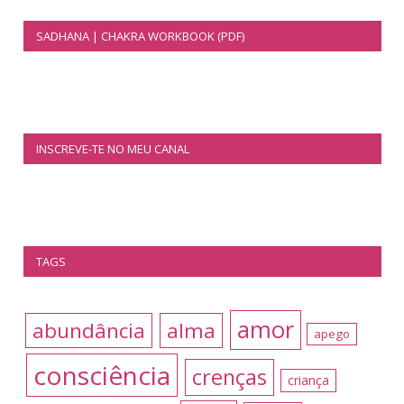
SADHANA | CHAKRA WORKBOOK (PDF)
INSCREVE-TE NO MEU CANAL
TAGS
amor
abundância
alma
apego
consciência
crenças
criança