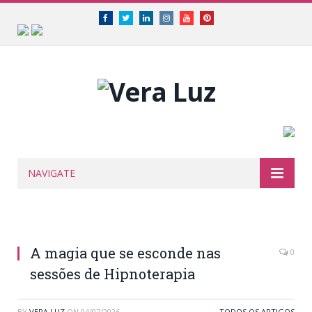
Facebook
Twitter
Linkedin
Instagram
Youtube
Pinterest
NAVIGATE
A magia que se esconde nas
0
sessões de Hipnoterapia
BY
VERA LUZ
ON
04/07/2026
TODOS OS ARTIGOS