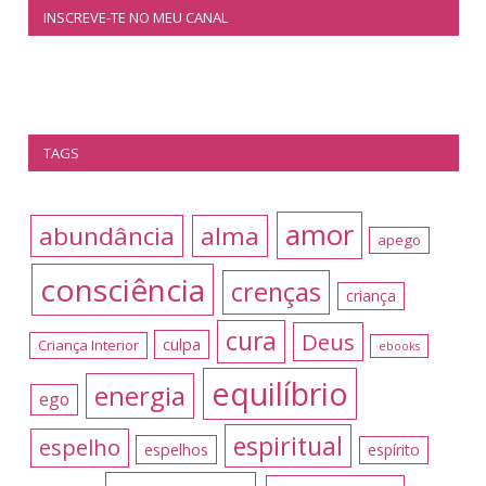
INSCREVE-TE NO MEU CANAL
TAGS
amor
abundância
alma
apego
consciência
crenças
criança
cura
Deus
culpa
Criança Interior
ebooks
equilíbrio
energia
ego
espiritual
espelho
espelhos
espírito