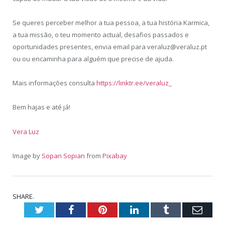
Se queres perceber melhor a tua pessoa, a tua história Karmica,
a tua missão, o teu momento actual, desafios passados e
oportunidades presentes, envia email para veraluz@veraluz.pt
ou ou encaminha para alguém que precise de ajuda.
Mais informações consulta
https://linktr.ee/veraluz_
Bem hajas e até já!
Vera Luz
Image by
Sopan Sopian
from
Pixabay
SHARE.
Twitter
Facebook
Pinterest
LinkedIn
Tumblr
Emai