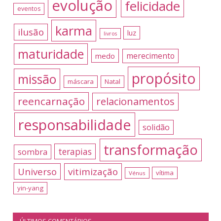
evolução
felicidade
eventos
karma
ilusão
luz
livros
maturidade
merecimento
medo
propósito
missão
máscara
Natal
reencarnação
relacionamentos
responsabilidade
solidão
transformação
terapias
sombra
Universo
vitimização
vítima
Vénus
yin-yang