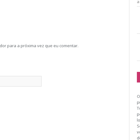
a
dor para a próxima vez que eu comentar.
O
p
T
p
l
S
v
d