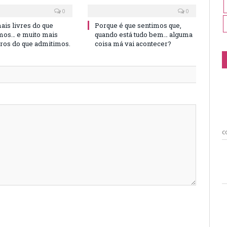
0
0
is livres do que
Porque é que sentimos que,
os… e muito mais
quando está tudo bem… alguma
iros do que admitimos.
coisa má vai acontecer?
c