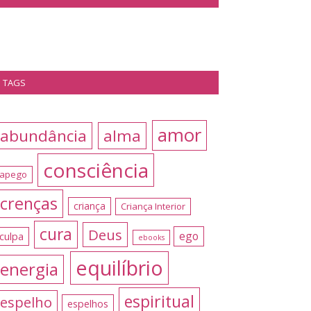
TAGS
amor
abundância
alma
consciência
apego
crenças
criança
Criança Interior
cura
Deus
ego
culpa
ebooks
equilíbrio
energia
espiritual
espelho
espelhos