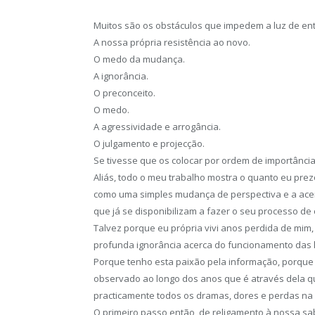
Muitos são os obstáculos que impedem a luz de ent
A nossa própria resistência ao novo.
O medo da mudança.
A ignorância.
O preconceito.
O medo.
A agressividade e arrogância.
O julgamento e projecção.
Se tivesse que os colocar por ordem de importância,
Aliás, todo o meu trabalho mostra o quanto eu pre
como uma simples mudança de perspectiva e a acei
que já se disponibilizam a fazer o seu processo de
Talvez porque eu própria vivi anos perdida de mi
profunda ignorância acerca do funcionamento das l
Porque tenho esta paixão pela informação, porque 
observado ao longo dos anos que é através dela q
practicamente todos os dramas, dores e perdas na
O primeiro passo então, de religamento à nossa sa