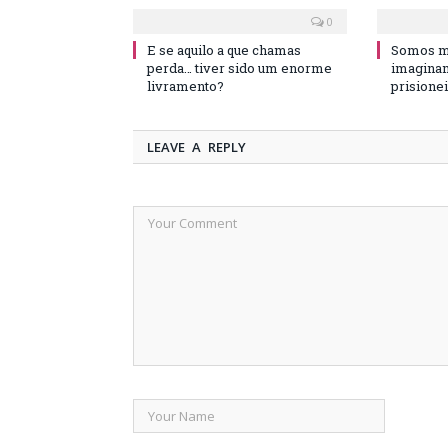
0
E se aquilo a que chamas
Somos ma
perda… tiver sido um enorme
imaginam
livramento?
prisione
LEAVE A REPLY