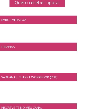
Quero receber agora!
LIVROS VERA LUZ
TERAPIAS
SADHANA | CHAKRA WORKBOOK (PDF)
INSCREVE-TE NO MEU CANAL