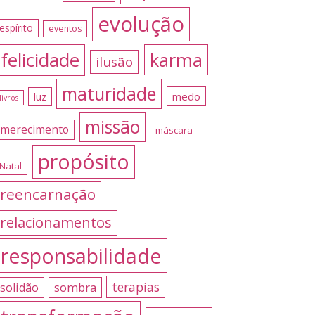
evolução
espírito
eventos
felicidade
karma
ilusão
maturidade
medo
luz
livros
missão
merecimento
máscara
propósito
Natal
reencarnação
relacionamentos
responsabilidade
terapias
sombra
solidão