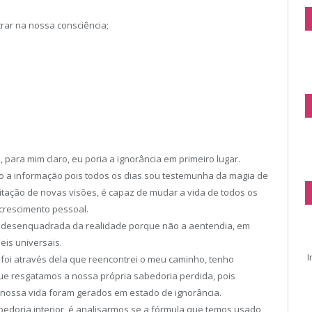
rar na nossa consciência;
 para mim claro, eu poria a ignorância em primeiro lugar.
zo a informação pois todos os dias sou testemunha da magia de
tação de novas visões, é capaz de mudar a vida de todos os
 crescimento pessoal.
m, desenquadrada da realidade porque não a aentendia, em
eis universais.
I
foi através dela que reencontrei o meu caminho, tenho
ue resgatamos a nossa própria sabedoria perdida, pois
 nossa vida foram gerados em estado de ignorância.
bedoria interior, é analisarmos se a fórmula que temos usado