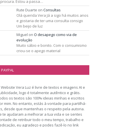
 procura. Estou a passa…
Rute Duarte
on
Consultas
Olá querida Vera Já a sigo há muitos anos
e gostaria de ter uma consulta consigo
Um beijo de luz
Miguel
on
O desapego como via de
evolução
Muito sábio e bonito. Com o consumismo
criou-se o apego material
PAYPAL
 Website Vera Luz é livre de textos e imagens AI e
ublicidade, logo é totalmente autêntico e grátis.
odos os textos são 100% ideias minhas e escritos
or mim. No entanto, estás à vontade para partilhá-
os, desde que mantenhas o respeito pela autoria.
e te ajudaram a melhorar a tua vida e se sentes
ontade de retribuir todo o meu tempo, trabalho e
edicação, eu agradeço e podes fazê-lo no link