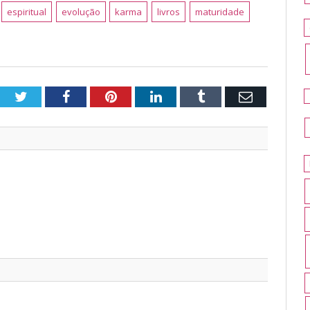
espiritual
evolução
karma
livros
maturidade
Twitter
Facebook
Pinterest
LinkedIn
Tumblr
Email