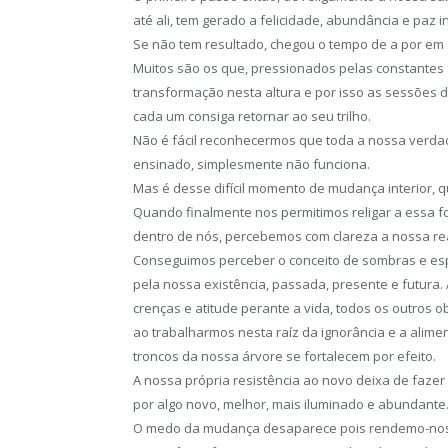
até ali, tem gerado a felicidade, abundância e paz 
Se não tem resultado, chegou o tempo de a por em
Muitos são os que, pressionados pelas constantes
transformação nesta altura e por isso as sessões 
cada um consiga retornar ao seu trilho.
Não é fácil reconhecermos que toda a nossa verdad
ensinado, simplesmente não funciona.
Mas é desse difícil momento de mudança interior, qu
Quando finalmente nos permitimos religar a essa f
dentro de nós, percebemos com clareza a nossa re
Conseguimos perceber o conceito de sombras e es
pela nossa existência, passada, presente e futura
crenças e atitude perante a vida, todos os outros 
ao trabalharmos nesta raíz da ignorância e a alim
troncos da nossa árvore se fortalecem por efeito.
A nossa própria resistência ao novo deixa de faze
por algo novo, melhor, mais iluminado e abundante
O medo da mudança desaparece pois rendemo-nos a