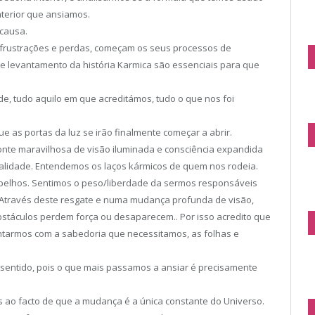
interior que ansiamos.
 causa.
 frustrações e perdas, começam os seus processos de
de levantamento da história Karmica são essenciais para que
e, tudo aquilo em que acreditámos, tudo o que nos foi
e as portas da luz se irão finalmente começar a abrir.
onte maravilhosa de visão iluminada e consciência expandida
alidade. Entendemos os laços kármicos de quem nos rodeia.
pelhos. Sentimos o peso/liberdade da sermos responsáveis
. Através deste resgate e numa mudança profunda de visão,
obstáculos perdem força ou desaparecem.. Por isso acredito que
entarmos com a sabedoria que necessitamos, as folhas e
r sentido, pois o que mais passamos a ansiar é precisamente
.
o facto de que a mudança é a única constante do Universo.