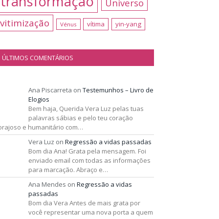
transformação
Universo
vitimização
vítima
yin-yang
Vénus
ÚLTIMOS COMENTÁRIOS
Ana Piscarreta
on
Testemunhos – Livro de
Elogios
Bem haja, Querida Vera Luz pelas tuas
palavras sábias e pelo teu coração
orajoso e humanitário com…
Vera Luz
on
Regressão a vidas passadas
Bom dia Ana! Grata pela mensagem. Foi
enviado email com todas as informações
para marcação. Abraço e…
Ana Mendes
on
Regressão a vidas
passadas
Bom dia Vera Antes de mais grata por
você representar uma nova porta a quem