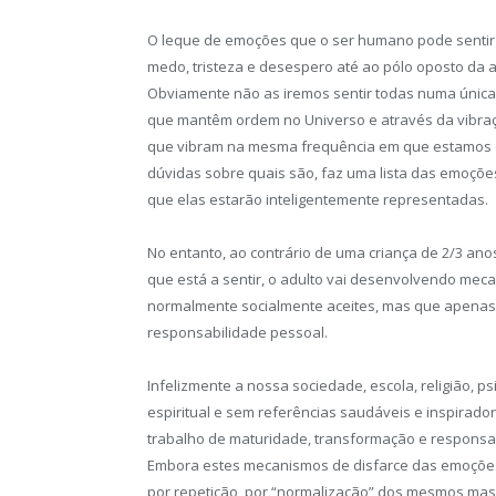
O leque de emoções que o ser humano pode sentir 
medo, tristeza e desespero até ao pólo oposto da al
Obviamente não as iremos sentir todas numa única
que mantêm ordem no Universo e através da vibra
que vibram na mesma frequência em que estamos e 
dúvidas sobre quais são, faz uma lista das emoções
que elas estarão inteligentemente representadas.
No entanto, ao contrário de uma criança de 2/3 ano
que está a sentir, o adulto vai desenvolvendo meca
normalmente socialmente aceites, mas que apenas
responsabilidade pessoal.
Infelizmente a nossa sociedade, escola, religião, 
espiritual e sem referências saudáveis e inspirado
trabalho de maturidade, transformação e responsab
Embora estes mecanismos de disfarce das emoções 
por repetição, por “normalização” dos mesmos mas 