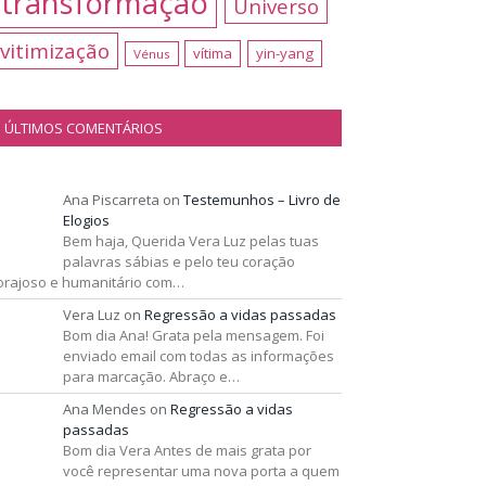
transformação
Universo
vitimização
vítima
yin-yang
Vénus
ÚLTIMOS COMENTÁRIOS
Ana Piscarreta
on
Testemunhos – Livro de
Elogios
Bem haja, Querida Vera Luz pelas tuas
palavras sábias e pelo teu coração
orajoso e humanitário com…
Vera Luz
on
Regressão a vidas passadas
Bom dia Ana! Grata pela mensagem. Foi
enviado email com todas as informações
para marcação. Abraço e…
Ana Mendes
on
Regressão a vidas
passadas
Bom dia Vera Antes de mais grata por
você representar uma nova porta a quem