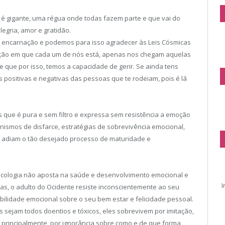
é gigante, uma régua onde todas fazem parte e que vai do
egria, amor e gratidão.
 encarnação e podemos para isso agradecer às Leis Cósmicas
ção em que cada um de nós está, apenas nos chegam aquelas
que por isso, temos a capacidade de gerir. Se ainda tens
 positivas e negativas das pessoas que te rodeiam, pois é lá
s que é pura e sem filtro e expressa sem resistência a emoção
nismos de disfarce, estratégias de sobrevivência emocional,
 adiam o tão desejado processo de maturidade e
psicologia não aposta na saúde e desenvolvimento emocional e
I
ras, o adulto do Ocidente resiste inconscientemente ao seu
ilidade emocional sobre o seu bem estar e felicidade pessoal.
sejam todos doentios e tóxicos, eles sobrevivem por imitação,
principalmente, por ignorância sobre como e de que forma