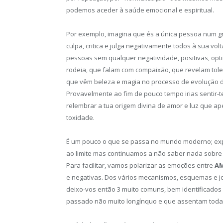
podemos aceder à saúde emocional e espiritual.
Por exemplo, imagina que és a única pessoa num gr
culpa, critica e julga negativamente todos à sua 
pessoas sem qualquer negatividade, positivas, opt
rodeia, que falam com compaixão, que revelam tole
que vêm beleza e magia no processo de evolução 
Provavelmente ao fim de pouco tempo irias sentir-
relembrar a tua origem divina de amor e luz que a
toxidade.
É um pouco o que se passa no mundo moderno; explor
ao limite mas continuamos a não saber nada sobre 
Para facilitar, vamos polarizar as emoções entre
A
e negativas. Dos vários mecanismos, esquemas e jo
deixo-vos então 3 muito comuns, bem identificados
passado não muito longínquo e que assentam todas