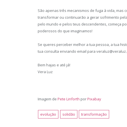
São apenas três mecanismos de fuga à vida, mas co
transformar ou continuarão a gerar sofrimento pel
pelo mundo e pelos teus descendentes, começa por t
poderosos do que imaginamos!
Se queres perceber melhor a tua pessoa, a tua hist
tua consulta enviando email para veraluz@veraluz.
Bem hajas e até já!
Vera Luz
Imagem de
Pete Linforth
por
Pixabay
evolução
solidão
transformação