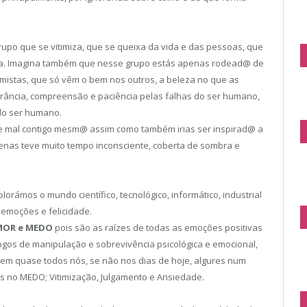
upo que se vitimiza, que se queixa da vida e das pessoas, que
volta. Imagina também que nesse grupo estás apenas rodead@ de
imistas, que só vêm o bem nos outros, a beleza no que as
rância, compreensão e paciência pelas falhas do ser humano,
do ser humano.
te mal contigo mesm@ assim como também irias ser inspirad@ a
penas teve muito tempo inconsciente, coberta de sombra e
ámos o mundo científico, tecnológico, informático, industrial
emoções e felicidade.
MOR e MEDO
pois são as raízes de todas as emoções positivas
gos de manipulação e sobrevivência psicológica e emocional,
 em quase todos nós, se não nos dias de hoje, algures num
 no MEDO; Vitimização, Julgamento e Ansiedade.