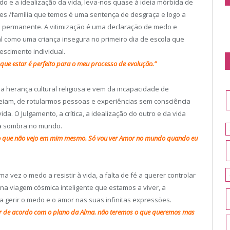
o e a idealização da vida, leva-nos quase à ideia mórbida de
es /família que temos é uma sentença de desgraça e logo a
o permanente. A vitimização é uma declaração de medo e
tal como uma criança insegura no primeiro dia de escola que
rescimento individual.
 que estar é perfeito para o meu processo de evolução.”
a herança cultural religiosa e vem da incapacidade de
iam, de rotularmos pessoas e experiências sem consciência
a. O Julgamento, a crítica, a idealização do outro e da vida
ria sombra no mundo.
e o que não vejo em mim mesmo. Só vou ver Amor no mundo quando eu
 vez o medo a resistir à vida, a falta de fé a querer controlar
 na viagem cósmica inteligente que estamos a viver, a
ra gerir o medo e o amor nas suas infinitas expressões.
lar de acordo com o plano da Alma. não teremos o que queremos mas