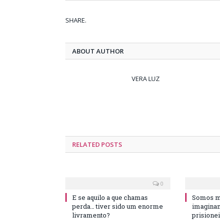
SHARE.
ABOUT AUTHOR
VERA LUZ
RELATED
POSTS
0
E se aquilo a que chamas
Somos ma
perda… tiver sido um enorme
imaginam
livramento?
prisione