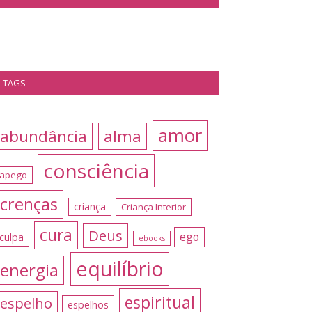
TAGS
amor
abundância
alma
consciência
apego
crenças
criança
Criança Interior
cura
Deus
ego
culpa
ebooks
equilíbrio
energia
espiritual
espelho
espelhos