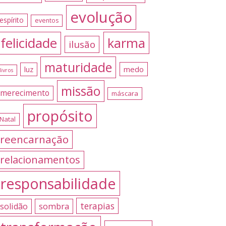
evolução
espírito
eventos
felicidade
karma
ilusão
maturidade
medo
luz
livros
missão
merecimento
máscara
propósito
Natal
reencarnação
relacionamentos
responsabilidade
terapias
sombra
solidão