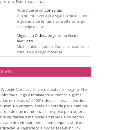
 procura. Estou a passa…
Rute Duarte
on
Consultas
Olá querida Vera Já a sigo há muitos anos
e gostaria de ter uma consulta consigo
Um beijo de luz
Miguel
on
O desapego como via de
evolução
Muito sábio e bonito. Com o consumismo
criou-se o apego material
PAYPAL
 Website Vera Luz é livre de textos e imagens AI e
ublicidade, logo é totalmente autêntico e grátis.
odos os textos são 100% ideias minhas e escritos
or mim. No entanto, estás à vontade para partilhá-
os, desde que mantenhas o respeito pela autoria.
e te ajudaram a melhorar a tua vida e se sentes
ontade de retribuir todo o meu tempo, trabalho e
edicação, eu agradeço e podes fazê-lo no link