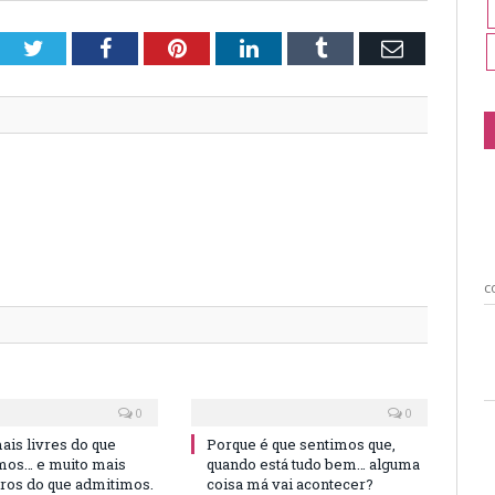
Twitter
Facebook
Pinterest
LinkedIn
Tumblr
Email
c
0
0
is livres do que
Porque é que sentimos que,
os… e muito mais
quando está tudo bem… alguma
iros do que admitimos.
coisa má vai acontecer?