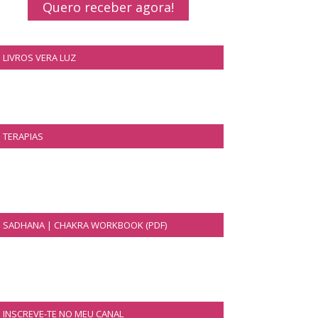
Quero receber agora!
LIVROS VERA LUZ
TERAPIAS
SADHANA | CHAKRA WORKBOOK (PDF)
INSCREVE-TE NO MEU CANAL