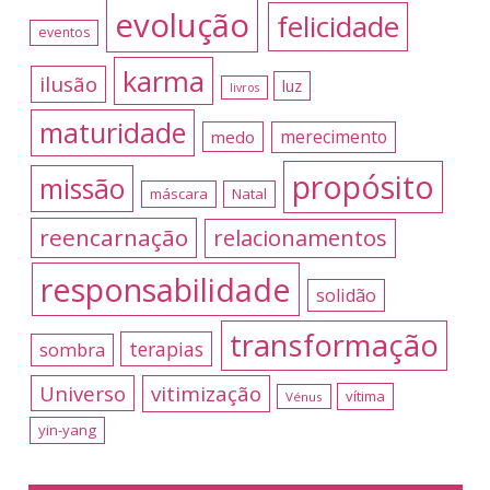
evolução
felicidade
eventos
karma
ilusão
luz
livros
maturidade
merecimento
medo
propósito
missão
máscara
Natal
reencarnação
relacionamentos
responsabilidade
solidão
transformação
terapias
sombra
Universo
vitimização
vítima
Vénus
yin-yang