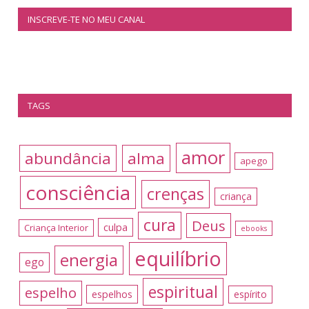
INSCREVE-TE NO MEU CANAL
TAGS
amor
abundância
alma
apego
consciência
crenças
criança
cura
Deus
culpa
Criança Interior
ebooks
equilíbrio
energia
ego
espiritual
espelho
espelhos
espírito