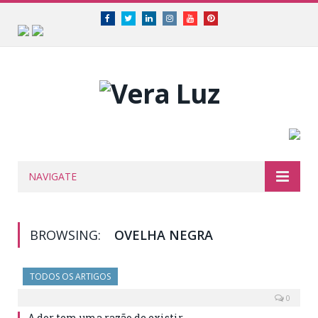
Facebook
Twitter
Linkedin
Instagram
Youtube
Pinterest
NAVIGATE
BROWSING:
OVELHA NEGRA
TODOS OS ARTIGOS
0
A dor tem uma razão de existir