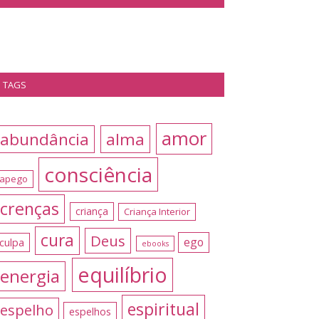
TAGS
amor
abundância
alma
consciência
apego
crenças
criança
Criança Interior
cura
Deus
ego
culpa
ebooks
equilíbrio
energia
espiritual
espelho
espelhos