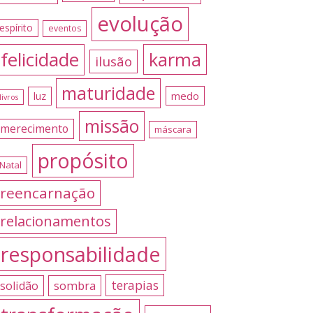
evolução
espírito
eventos
felicidade
karma
ilusão
maturidade
medo
luz
livros
missão
merecimento
máscara
propósito
Natal
reencarnação
relacionamentos
responsabilidade
terapias
sombra
solidão