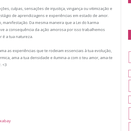
eções, culpas, sensações de injustiça, vingança ou vitimização e
stágio de aprendizagens e experiências em estado de amor.
o, manifestação. Da mesma maneira que a Lei do karma
ve a consequência da ação amorosa por isso trabalhemos
 é a tua natureza.
ama as experiências que te rodeiam essenciais à tua evolução,
rmica, ama a tua densidade e ilumina-a com o teu amor, ama-te
. <3
ixabay