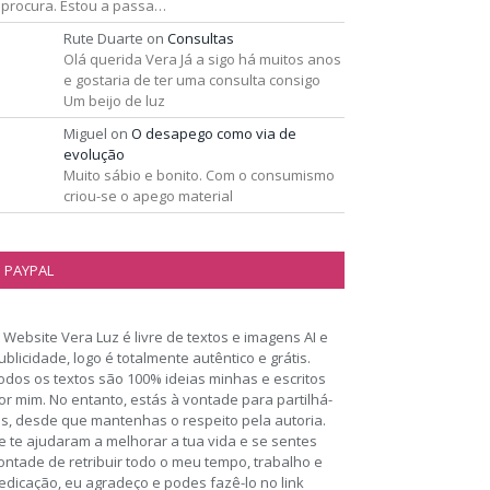
 procura. Estou a passa…
Rute Duarte
on
Consultas
Olá querida Vera Já a sigo há muitos anos
e gostaria de ter uma consulta consigo
Um beijo de luz
Miguel
on
O desapego como via de
evolução
Muito sábio e bonito. Com o consumismo
criou-se o apego material
PAYPAL
 Website Vera Luz é livre de textos e imagens AI e
ublicidade, logo é totalmente autêntico e grátis.
odos os textos são 100% ideias minhas e escritos
or mim. No entanto, estás à vontade para partilhá-
os, desde que mantenhas o respeito pela autoria.
e te ajudaram a melhorar a tua vida e se sentes
ontade de retribuir todo o meu tempo, trabalho e
edicação, eu agradeço e podes fazê-lo no link