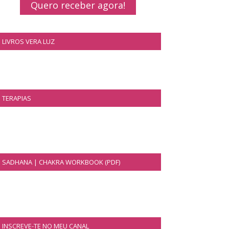
Quero receber agora!
LIVROS VERA LUZ
TERAPIAS
SADHANA | CHAKRA WORKBOOK (PDF)
INSCREVE-TE NO MEU CANAL