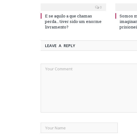
0
E se aquilo a que chamas
Somos ma
perda… tiver sido um enorme
imaginam
livramento?
prisione
LEAVE A REPLY