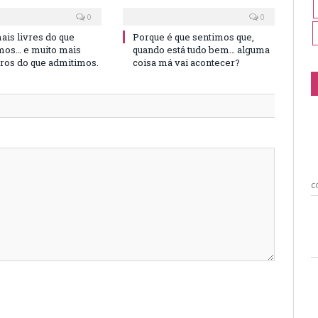
0
0
is livres do que
Porque é que sentimos que,
os… e muito mais
quando está tudo bem… alguma
iros do que admitimos.
coisa má vai acontecer?
c