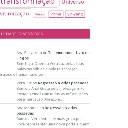
transformação
Universo
vitimização
vítima
yin-yang
Vénus
ÚLTIMOS COMENTÁRIOS
Ana Piscarreta
on
Testemunhos – Livro de
Elogios
Bem haja, Querida Vera Luz pelas tuas
palavras sábias e pelo teu coração
orajoso e humanitário com…
Vera Luz
on
Regressão a vidas passadas
Bom dia Ana! Grata pela mensagem. Foi
enviado email com todas as informações
para marcação. Abraço e…
Ana Mendes
on
Regressão a vidas
passadas
Bom dia Vera Antes de mais grata por
você representar uma nova porta a quem