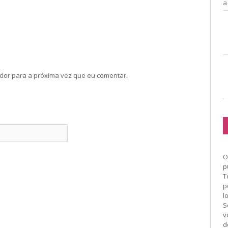
a
dor para a próxima vez que eu comentar.
O
p
T
p
l
S
v
d