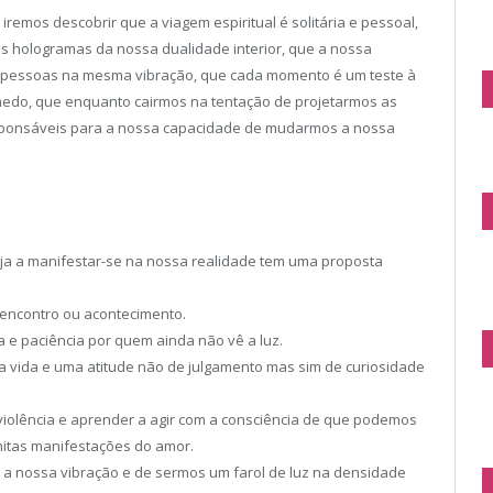
remos descobrir que a viagem espiritual é solitária e pessoal,
s hologramas da nossa dualidade interior, que a nossa
 e pessoas na mesma vibração, que cada momento é um teste à
medo, que enquanto cairmos na tentação de projetarmos as
sponsáveis para a nossa capacidade de mudarmos a nossa
eja a manifestar-se na nossa realidade tem uma proposta
 encontro ou acontecimento.
 e paciência por quem ainda não vê a luz.
a vida e uma atitude não de julgamento mas sim de curiosidade
r-violência e aprender a agir com a consciência de que podemos
nitas manifestações do amor.
a nossa vibração e de sermos um farol de luz na densidade