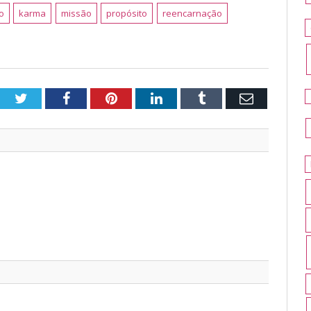
o
karma
missão
propósito
reencarnação
Twitter
Facebook
Pinterest
LinkedIn
Tumblr
Email