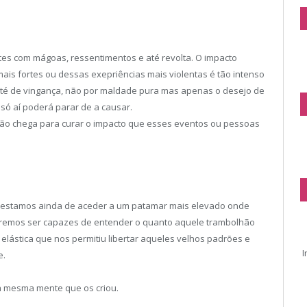
ntes com mágoas, ressentimentos e até revolta. O impacto
is fortes ou dessas exepriências mais violentas é tão intenso
até de vingança, não por maldade pura mas apenas o desejo de
só aí poderá parar de a causar.
não chega para curar o impacto que esses eventos ou pessoas
 estamos ainda de aceder a um patamar mais elevado onde
iremos ser capazes de entender o quanto aquele trambolhão
 elástica que nos permitiu libertar aqueles velhos padrões e
I
e.
a mesma mente que os criou.