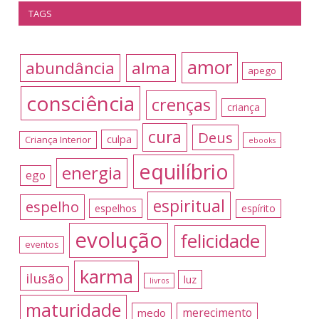
TAGS
amor
abundância
alma
apego
consciência
crenças
criança
cura
Deus
culpa
Criança Interior
ebooks
equilíbrio
energia
ego
espiritual
espelho
espelhos
espírito
evolução
felicidade
eventos
karma
ilusão
luz
livros
maturidade
merecimento
medo