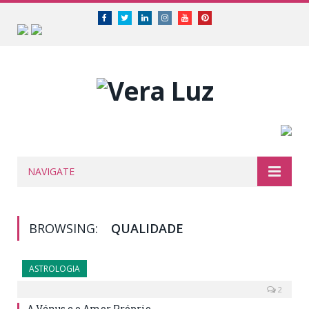
Facebook
Twitter
Linkedin
Instagram
Youtube
Pinterest
NAVIGATE
BROWSING:
QUALIDADE
ASTROLOGIA
2
A Vénus e o Amor Próprio