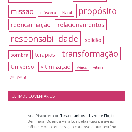
propósito
missão
máscara
Natal
reencarnação
relacionamentos
responsabilidade
solidão
transformação
terapias
sombra
Universo
vitimização
vítima
Vénus
yin-yang
ÚLTIMOS COMENTÁRIOS
Ana Piscarreta
on
Testemunhos – Livro de Elogios
Bem haja, Querida Vera Luz pelas tuas palavras
sábias e pelo teu coração corajoso e humanitário