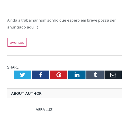
Ainda a trabalhar num sonho que espero em breve possa ser
anunciado aqui : )
eventos
SHARE.
Twitter
Facebook
Pinterest
LinkedIn
Tumblr
Emai
ABOUT AUTHOR
VERA LUZ