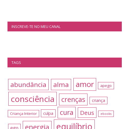
INSCREVE-TE NO MEU CANAL
TAGS
amor
abundância
alma
apego
consciência
crenças
criança
cura
Deus
culpa
Criança Interior
ebooks
equilíbrio
energia
ego