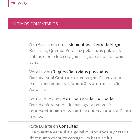
yin-yang
ÚLTIMOS COMENTÁRIOS
Ana Piscarreta
on
Testemunhos – Livro de Elogios
Bem haja, Querida Vera Luz pelas tuas palavras
sábias e pelo teu coração corajoso e humanitário
com…
Vera Luz
on
Regressão a vidas passadas
Bom dia Ana! Grata pela mensagem. Foi enviado
email com todas as informações para marcação.
Abraço e…
Ana Mendes
on
Regressão a vidas passadas
Bom dia Vera Antes de mais grata por você
representar uma nova porta a quem a procura. Estou
a passa…
Rute Duarte
on
Consultas
Olá querida Vera Já a sigo há muitos anos e gostaria
de ter uma consulta consigo Um beijo de luz