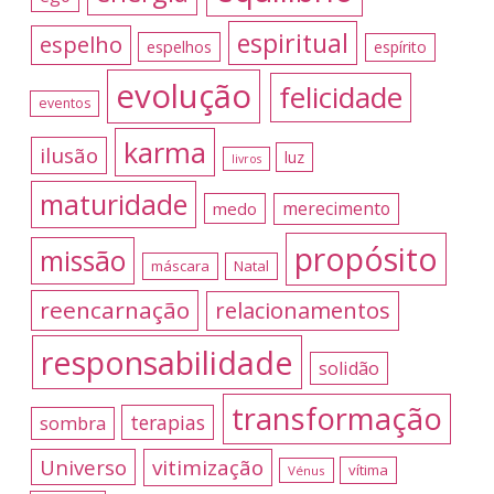
espiritual
espelho
espelhos
espírito
evolução
felicidade
eventos
karma
ilusão
luz
livros
maturidade
merecimento
medo
propósito
missão
máscara
Natal
reencarnação
relacionamentos
responsabilidade
solidão
transformação
terapias
sombra
Universo
vitimização
vítima
Vénus