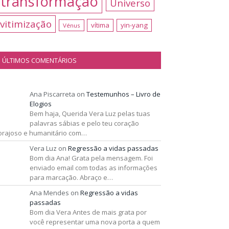
transformação
Universo
vitimização
vítima
yin-yang
Vénus
ÚLTIMOS COMENTÁRIOS
Ana Piscarreta
on
Testemunhos – Livro de
Elogios
Bem haja, Querida Vera Luz pelas tuas
palavras sábias e pelo teu coração
orajoso e humanitário com…
Vera Luz
on
Regressão a vidas passadas
Bom dia Ana! Grata pela mensagem. Foi
enviado email com todas as informações
para marcação. Abraço e…
Ana Mendes
on
Regressão a vidas
passadas
Bom dia Vera Antes de mais grata por
você representar uma nova porta a quem