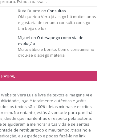
 procura. Estou a passa…
Rute Duarte
on
Consultas
Olá querida Vera Já a sigo há muitos anos
e gostaria de ter uma consulta consigo
Um beijo de luz
Miguel
on
O desapego como via de
evolução
Muito sábio e bonito. Com o consumismo
criou-se o apego material
PAYPAL
 Website Vera Luz é livre de textos e imagens AI e
ublicidade, logo é totalmente autêntico e grátis.
odos os textos são 100% ideias minhas e escritos
or mim. No entanto, estás à vontade para partilhá-
os, desde que mantenhas o respeito pela autoria.
e te ajudaram a melhorar a tua vida e se sentes
ontade de retribuir todo o meu tempo, trabalho e
edicação, eu agradeço e podes fazê-lo no link