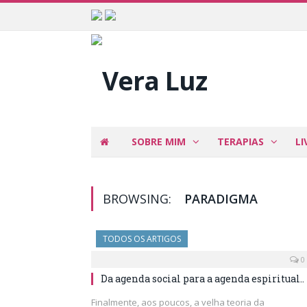
SOBRE MIM
TERAPIAS
LI
BROWSING:
PARADIGMA
TODOS OS ARTIGOS
0
Da agenda social para a agenda espiritual..
Finalmente, aos poucos, a velha teoria da