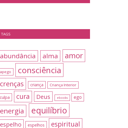
TAGS
amor
abundância
alma
consciência
apego
crenças
criança
Criança Interior
cura
Deus
ego
culpa
ebooks
equilíbrio
energia
espiritual
espelho
espelhos