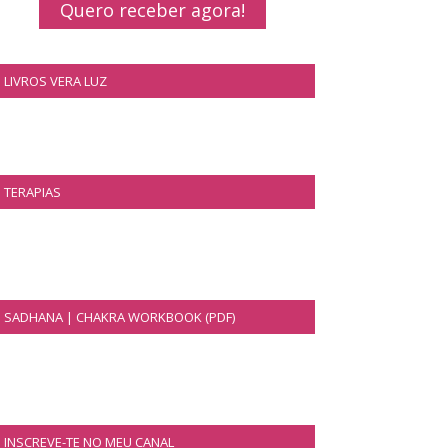
Quero receber agora!
LIVROS VERA LUZ
TERAPIAS
SADHANA | CHAKRA WORKBOOK (PDF)
INSCREVE-TE NO MEU CANAL