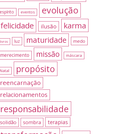
evolução
espírito
eventos
felicidade
karma
ilusão
maturidade
medo
luz
livros
missão
merecimento
máscara
propósito
Natal
reencarnação
relacionamentos
responsabilidade
terapias
sombra
solidão