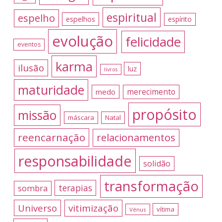
espiritual
espelho
espelhos
espírito
evolução
felicidade
eventos
karma
ilusão
luz
livros
maturidade
merecimento
medo
propósito
missão
máscara
Natal
reencarnação
relacionamentos
responsabilidade
solidão
transformação
terapias
sombra
Universo
vitimização
vítima
Vénus