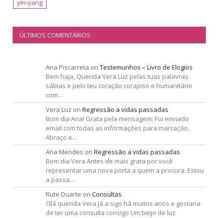
yin-yang
ÚLTIMOS COMENTÁRIOS
Ana Piscarreta
on
Testemunhos – Livro de Elogios
Bem haja, Querida Vera Luz pelas tuas palavras
sábias e pelo teu coração corajoso e humanitário
com…
Vera Luz
on
Regressão a vidas passadas
Bom dia Ana! Grata pela mensagem. Foi enviado
email com todas as informações para marcação.
Abraço e…
Ana Mendes
on
Regressão a vidas passadas
Bom dia Vera Antes de mais grata por você
representar uma nova porta a quem a procura. Estou
a passa…
Rute Duarte
on
Consultas
Olá querida Vera Já a sigo há muitos anos e gostaria
de ter uma consulta consigo Um beijo de luz