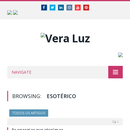
Facebook
Twitter
Linkedin
Instagram
Youtube
Pinterest
NAVIGATE
BROWSING:
ESOTÉRICO
TODOS OS ARTIGOS
1
As energias que atraímos