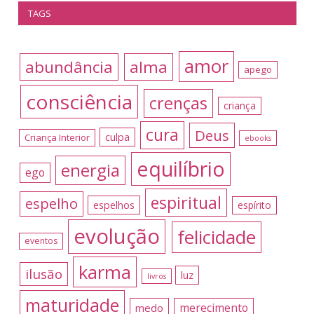
TAGS
amor
abundância
alma
apego
consciência
crenças
criança
cura
Deus
culpa
Criança Interior
ebooks
equilíbrio
energia
ego
espiritual
espelho
espelhos
espírito
evolução
felicidade
eventos
karma
ilusão
luz
livros
maturidade
merecimento
medo