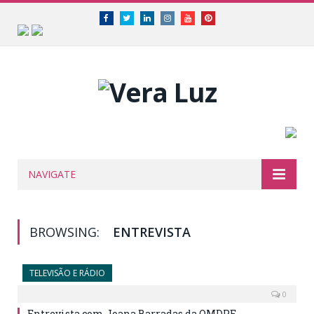
Facebook
Twitter
Linkedin
Instagram
Youtube
Pinterest
NAVIGATE
BROWSING:
ENTREVISTA
TELEVISÃO E RÁDIO
0
Entrevista com Joana Barradas da OMDPE