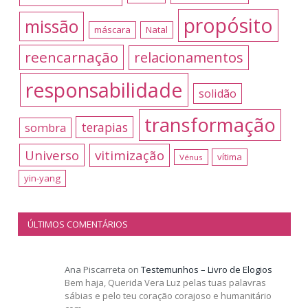
propósito
missão
máscara
Natal
reencarnação
relacionamentos
responsabilidade
solidão
transformação
terapias
sombra
Universo
vitimização
vítima
Vénus
yin-yang
ÚLTIMOS COMENTÁRIOS
Ana Piscarreta
on
Testemunhos – Livro de Elogios
Bem haja, Querida Vera Luz pelas tuas palavras
sábias e pelo teu coração corajoso e humanitário