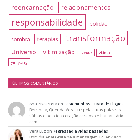
reencarnação
relacionamentos
responsabilidade
solidão
transformação
terapias
sombra
Universo
vitimização
vítima
Vénus
yin-yang
ÚLTIMOS COMENTÁRIOS
Ana Piscarreta
on
Testemunhos – Livro de Elogios
Bem haja, Querida Vera Luz pelas tuas palavras
sábias e pelo teu coração corajoso e humanitário
com…
Vera Luz
on
Regressão a vidas passadas
Bom dia Ana! Grata pela mensagem. Foi enviado