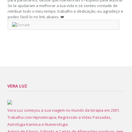
para partilhá-los, desde que mantenhas o respeito pela autoria.
Se te ajudaram a melhorar a tua vida e se sentes vontade de
retribuir todo o meu tempo, trabalho e dedicação, eu agradeço e
podes fazê-lo no link abaixo. ❤️
VERA LUZ
Vera Luz começou a sua viagem no mundo da terapia em 2001.
Trabalha com Hipnoterapia; Regressão a Vidas Passadas,
Astrologia Karmica e Numerologia
Autora de 6 livros, E-Books e Cartas de Afirmações positivas, tem