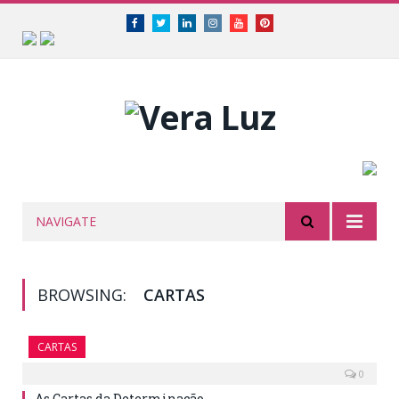
Facebook
Twitter
Linkedin
Instagram
Youtube
Pinterest
NAVIGATE
BROWSING:
CARTAS
CARTAS
0
As Cartas da Determinação