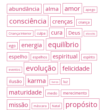
amor
abundância
alma
apego
consciência
crenças
criança
cura
Deus
culpa
Criança Interior
ebooks
equilíbrio
energia
ego
espiritual
espelho
espelhos
espírito
evolução
felicidade
eventos
karma
ilusão
luz
livros
maturidade
merecimento
medo
propósito
missão
máscara
Natal