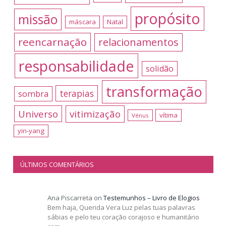
propósito
missão
máscara
Natal
reencarnação
relacionamentos
responsabilidade
solidão
transformação
terapias
sombra
Universo
vitimização
vítima
Vénus
yin-yang
ÚLTIMOS COMENTÁRIOS
Ana Piscarreta
on
Testemunhos – Livro de Elogios
Bem haja, Querida Vera Luz pelas tuas palavras
sábias e pelo teu coração corajoso e humanitário