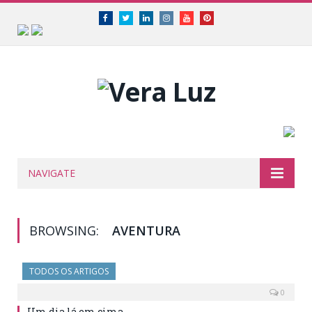
Facebook
Twitter
Linkedin
Instagram
Youtube
Pinterest
NAVIGATE
BROWSING:
AVENTURA
TODOS OS ARTIGOS
0
Um dia lá em cima…