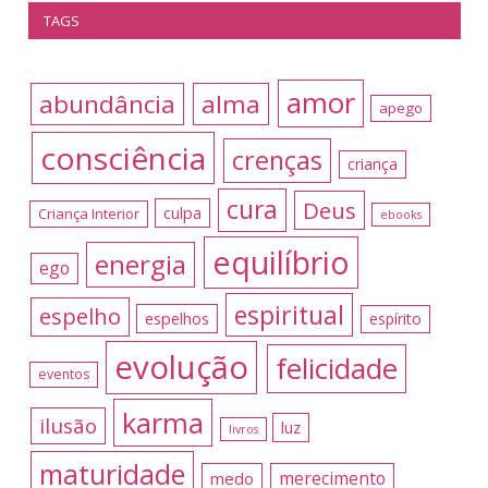
TAGS
amor
abundância
alma
apego
consciência
crenças
criança
cura
Deus
culpa
Criança Interior
ebooks
equilíbrio
energia
ego
espiritual
espelho
espelhos
espírito
evolução
felicidade
eventos
karma
ilusão
luz
livros
maturidade
merecimento
medo