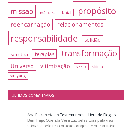
propósito
missão
máscara
Natal
reencarnação
relacionamentos
responsabilidade
solidão
transformação
terapias
sombra
Universo
vitimização
vítima
Vénus
yin-yang
ÚLTIMOS COMENTÁRIOS
Ana Piscarreta
on
Testemunhos – Livro de Elogios
Bem haja, Querida Vera Luz pelas tuas palavras
sábias e pelo teu coração corajoso e humanitário