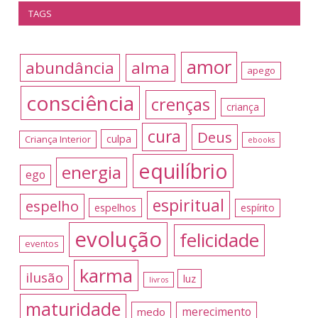
TAGS
amor
abundância
alma
apego
consciência
crenças
criança
cura
Deus
culpa
Criança Interior
ebooks
equilíbrio
energia
ego
espiritual
espelho
espelhos
espírito
evolução
felicidade
eventos
karma
ilusão
luz
livros
maturidade
merecimento
medo