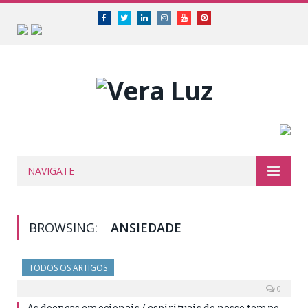
Facebook
Twitter
Linkedin
Instagram
Youtube
Pinterest
NAVIGATE
BROWSING:
ANSIEDADE
TODOS OS ARTIGOS
0
As doenças emocionais / espirituais do nosso tempo..