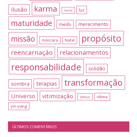
karma
ilusão
luz
livros
maturidade
merecimento
medo
propósito
missão
máscara
Natal
reencarnação
relacionamentos
responsabilidade
solidão
transformação
terapias
sombra
Universo
vitimização
vítima
Vénus
yin-yang
ÚLTIMOS COMENTÁRIOS