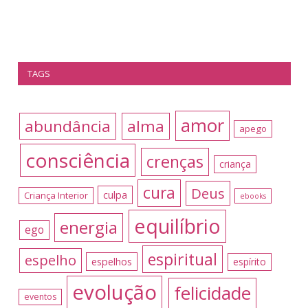
TAGS
amor
abundância
alma
apego
consciência
crenças
criança
cura
Deus
culpa
Criança Interior
ebooks
equilíbrio
energia
ego
espiritual
espelho
espelhos
espírito
evolução
felicidade
eventos