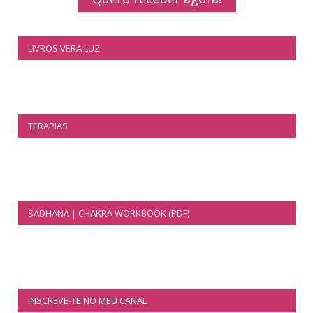
LIVROS VERA LUZ
TERAPIAS
SADHANA | CHAKRA WORKBOOK (PDF)
INSCREVE-TE NO MEU CANAL