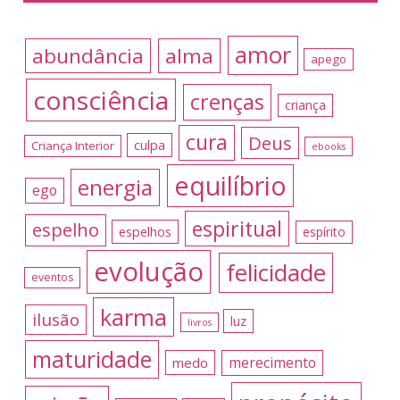
amor
abundância
alma
apego
consciência
crenças
criança
cura
Deus
culpa
Criança Interior
ebooks
equilíbrio
energia
ego
espiritual
espelho
espelhos
espírito
evolução
felicidade
eventos
karma
ilusão
luz
livros
maturidade
merecimento
medo