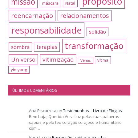
propósito
missão
máscara
Natal
reencarnação
relacionamentos
responsabilidade
solidão
transformação
terapias
sombra
Universo
vitimização
vítima
Vénus
yin-yang
ÚLTIMOS COMENTÁRIOS
Ana Piscarreta
on
Testemunhos – Livro de Elogios
Bem haja, Querida Vera Luz pelas tuas palavras
sábias e pelo teu coração corajoso e humanitário
com…
Vera Luz
on
Regressão a vidas passadas