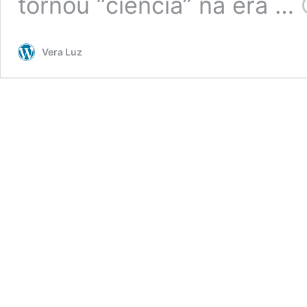
tornou “ciência” na era …
Vera Luz