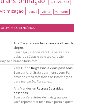
transformação
Universo
vitimização
vítima
yin-yang
Vénus
ÚLTIMOS COMENTÁRIOS
Ana Piscarreta
on
Testemunhos – Livro de
Elogios
Bem haja, Querida Vera Luz pelas tuas
palavras sábias e pelo teu coração
orajoso e humanitário com…
Vera Luz
on
Regressão a vidas passadas
Bom dia Ana! Grata pela mensagem. Foi
enviado email com todas as informações
para marcação. Abraço e…
Ana Mendes
on
Regressão a vidas
passadas
Bom dia Vera Antes de mais grata por
você representar uma nova porta a quem