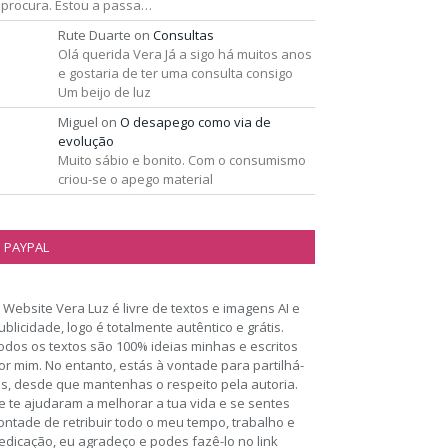
 procura. Estou a passa…
Rute Duarte
on
Consultas
Olá querida Vera Já a sigo há muitos anos
e gostaria de ter uma consulta consigo
Um beijo de luz
Miguel
on
O desapego como via de
evolução
Muito sábio e bonito. Com o consumismo
criou-se o apego material
PAYPAL
 Website Vera Luz é livre de textos e imagens AI e
ublicidade, logo é totalmente autêntico e grátis.
odos os textos são 100% ideias minhas e escritos
or mim. No entanto, estás à vontade para partilhá-
os, desde que mantenhas o respeito pela autoria.
e te ajudaram a melhorar a tua vida e se sentes
ontade de retribuir todo o meu tempo, trabalho e
edicação, eu agradeço e podes fazê-lo no link