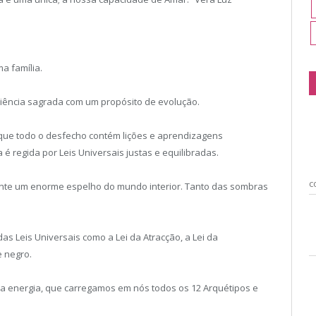
a família.
riência sagrada com um propósito de evolução.
be que todo o desfecho contém lições e aprendizagens
é regida por Leis Universais justas e equilibradas.
c
mente um enorme espelho do mundo interior. Tanto das sombras
s Leis Universais como a Lei da Atracção, a Lei da
 negro.
a energia, que carregamos em nós todos os 12 Arquétipos e