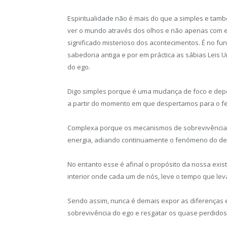
Espiritualidade não é mais do que a simples e ta
ver o mundo através dos olhos e não apenas com el
significado misterioso dos acontecimentos. É no fu
sabedoria antiga e por em práctica as sábias Leis
do ego.
Digo simples porque é uma mudança de foco e de
a partir do momento em que despertamos para o 
Complexa porque os mecanismos de sobrevivência 
energia, adiando continuamente o fenómeno do des
No entanto esse é afinal o propósito da nossa exis
interior onde cada um de nós, leve o tempo que levar
Sendo assim, nunca é demais expor as diferenças 
sobrevivência do ego e resgatar os quase perdidos