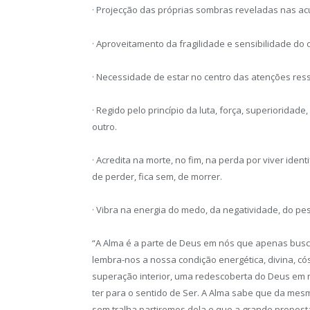
· Projecção das próprias sombras reveladas nas ac
· Aproveitamento da fragilidade e sensibilidade do 
· Necessidade de estar no centro das atenções ress
· Regido pelo princípio da luta, força, superioridad
outro.
· Acredita na morte, no fim, na perda por viver id
de perder, fica sem, de morrer.
· Vibra na energia do medo, da negatividade, do pe
“A Alma é a parte de Deus em nós que apenas busca 
lembra-nos a nossa condição energética, divina, c
superação interior, uma redescoberta do Deus em 
ter para o sentido de Ser. A Alma sabe que da mes
sem tralha partiremos dela e que a grande propost