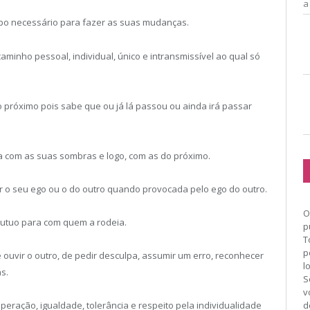
a
Tempo necessário para fazer as suas mudanças.
minho pessoal, individual, único e intransmissível ao qual só
o próximo pois sabe que ou já lá passou ou ainda irá passar
a com as suas sombras e logo, com as do próximo.
ar o seu ego ou o do outro quando provocada pelo ego do outro.
O
 mutuo para com quem a rodeia.
p
T
p
ouvir o outro, de pedir desculpa, assumir um erro, reconhecer
l
s.
S
v
d
operação, igualdade, tolerância e respeito pela individualidade