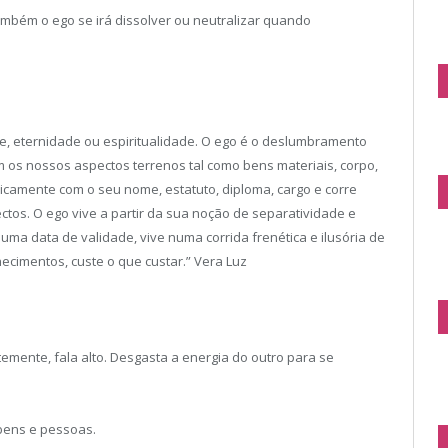
ambém o ego se irá dissolver ou neutralizar quando
de, eternidade ou espiritualidade. O ego é o deslumbramento
m os nossos aspectos terrenos tal como bens materiais, corpo,
unicamente com o seu nome, estatuto, diploma, cargo e corre
tos. O ego vive a partir da sua noção de separatividade e
uma data de validade, vive numa corrida frenética e ilusória de
hecimentos, custe o que custar.” Vera Luz
ntemente, fala alto. Desgasta a energia do outro para se
 bens e pessoas.