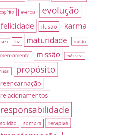
evolução
espírito
eventos
felicidade
karma
ilusão
maturidade
medo
luz
livros
missão
merecimento
máscara
propósito
Natal
reencarnação
relacionamentos
responsabilidade
terapias
sombra
solidão