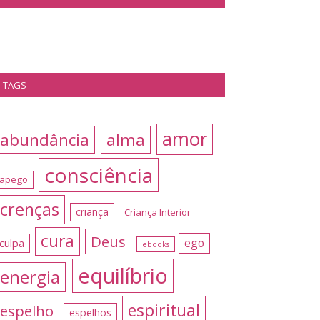
TAGS
amor
abundância
alma
consciência
apego
crenças
criança
Criança Interior
cura
Deus
ego
culpa
ebooks
equilíbrio
energia
espiritual
espelho
espelhos