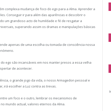
mbém complexa mudança de foco do ego para a Alma. Aprender a
es. Conseguir ir para além das aparências e descobrir o
ndo um grandioso acto de humildade e fé de resgatar a
 Universais, superando assim os dramas e manipulações básicas
pende apenas de uma escolha ou tomada de consciência nossa
fenómeno.
do ego são incansáveis em nos manter presos a essa velha
pertar de acontecer.
tência, o grande jogo da vida, o nosso Armagedon pessoal e
, irá escolher a Luz contra as trevas.
I
entre um foco e o outro, lembrar os mecanismos de
 no mundo actual, valores eternos da Alma.