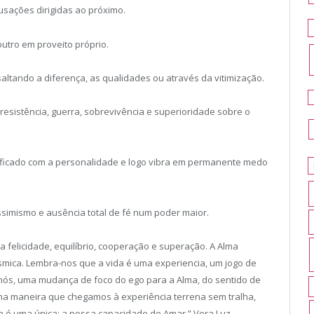
usações dirigidas ao próximo.
outro em proveito próprio.
altando a diferença, as qualidades ou através da vitimização.
e, resistência, guerra, sobrevivência e superioridade sobre o
entificado com a personalidade e logo vibra em permanente medo
ssimismo e ausência total de fé num poder maior.
felicidade, equilíbrio, cooperação e superação. A Alma
ósmica. Lembra-nos que a vida é uma experiencia, um jogo de
nós, uma mudança de foco do ego para a Alma, do sentido de
ma maneira que chegamos à experiência terrena sem tralha,
a é uma única; a nossa capacidade de Amar.” Vera Luz