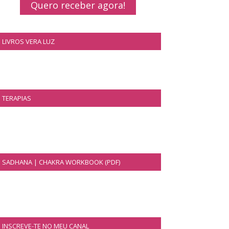
Quero receber agora!
LIVROS VERA LUZ
TERAPIAS
SADHANA | CHAKRA WORKBOOK (PDF)
INSCREVE-TE NO MEU CANAL