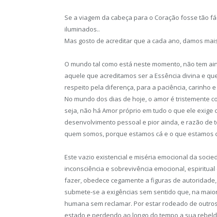
Se a viagem da cabeça para o Coração fosse tão fá
iluminados..
Mas gosto de acreditar que a cada ano, damos mai
O mundo tal como está neste momento, não tem ain
aquele que acreditamos ser a Essência divina e qu
respeito pela diferença, para a paciência, carinho 
No mundo dos dias de hoje, o amor é tristemente c
seja, não há Amor próprio em tudo o que ele exige 
desenvolvimento pessoal e pior ainda, e razão de to
quem somos, porque estamos cá e o que estamos cá 
Este vazio existencial e miséria emocional da soc
inconsciência e sobrevivência emocional, espiritual
fazer, obedece cegamente a figuras de autoridade,
submete-se a exigências sem sentido que, na maior
humana sem reclamar. Por estar rodeado de outros
estado e perdendo ao longo do tempo a sua rebeld