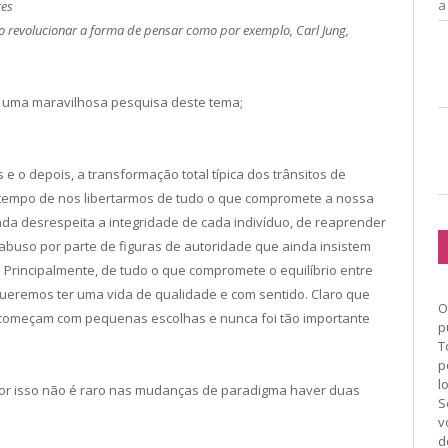
a
res
ão revolucionar a forma de pensar como por exemplo, Carl Jung,
z uma maravilhosa pesquisa deste tema;
 o depois, a transformação total típica dos trânsitos de
 o tempo de nos libertarmos de tudo o que compromete a nossa
inda desrespeita a integridade de cada indivíduo, de reaprender
e abuso por parte de figuras de autoridade que ainda insistem
 Principalmente, de tudo o que compromete o equilíbrio entre
ueremos ter uma vida de qualidade e com sentido. Claro que
O
começam com pequenas escolhas e nunca foi tão importante
p
T
p
l
or isso não é raro nas mudanças de paradigma haver duas
S
v
d