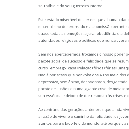
seu sábio e do seu guerreiro interno.
Este estado miserável de ser em que a humanidade s
materialismo desenfreado e a submissão perante os
quase todas as emoções, a jurar obediência e a de
autoridades religiosas e políticas que nunca tivera
Sem nos apercebermos, trocámos o nosso poder pesso
pacote social de sucesso e felicidade que se resum
curso+emprego+casa+relação+filhos+férias+umaqu
Não é por acaso que por volta dos 40 no meio dos de
depressiva, sem ânimo, desorientada, desgastada 
pacote de ilusões e numa gigante crise de meia idad
sua essência e deixou de dar resposta às crises exi
Ao contrário das gerações anteriores que ainda viv
a razão de viver e o caminho da felicidade, os jove
atentos para o lado feio do mundo, até porque tra