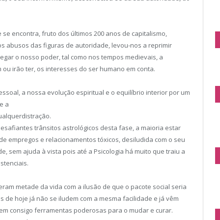
e encontra, fruto dos últimos 200 anos de capitalismo,
 abusos das figuras de autoridade, levou-nos a reprimir
legar o nosso poder, tal como nos tempos medievais, a
m ou irão ter, os interesses do ser humano em conta.
al, a nossa evolução espiritual e o equilíbrio interior por um
e a
alquerdistração.
safiantes trânsitos astrológicos desta fase, a maioria estar
de empregos e relacionamentos tóxicos, desiludida com o seu
e, sem ajuda à vista pois até a Psicologia há muito que traiu a
stenciais.
eram metade da vida com a ilusão de que o pacote social seria
ns de hoje já não se iludem com a mesma facilidade e já vêm
zem consigo ferramentas poderosas para o mudar e curar.