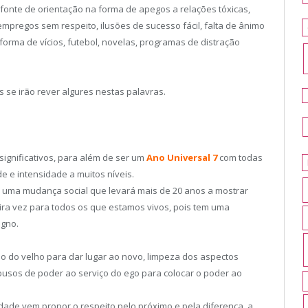
 fonte de orientação na forma de apegos a relações tóxicas,
mpregos sem respeito, ilusões de sucesso fácil, falta de ânimo
forma de vícios, futebol, novelas, programas de distração
 se irão rever algures nestas palavras.
significativos, para além de ser um
Ano Universal 7
com todas
e e intensidade a muitos níveis.
e uma mudança social que levará mais de 20 anos a mostrar
eira vez para todos os que estamos vivos, pois tem uma
igno.
ão do velho para dar lugar ao novo, limpeza dos aspectos
usos de poder ao serviço do ego para colocar o poder ao
idade vem propor o respeito pelo próximo e pela diferença, a