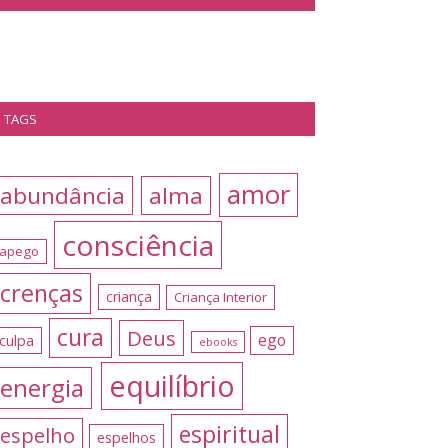
TAGS
amor
abundância
alma
consciência
apego
crenças
criança
Criança Interior
cura
Deus
ego
culpa
ebooks
equilíbrio
energia
espiritual
espelho
espelhos