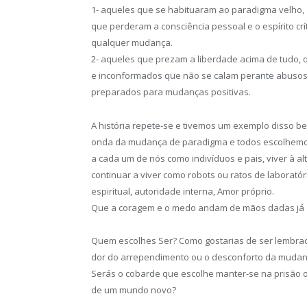
1- aqueles que se habituaram ao paradigma velho,
que perderam a consciência pessoal e o espírito crí
qualquer mudança.
2- aqueles que prezam a liberdade acima de tudo,
e inconformados que não se calam perante abusos 
preparados para mudanças positivas.
A história repete-se e tivemos um exemplo disso bem
onda da mudança de paradigma e todos escolhemos 
a cada um de nós como indivíduos e pais, viver à 
continuar a viver como robots ou ratos de laborató
espiritual, autoridade interna, Amor próprio.
Que a coragem e o medo andam de mãos dadas já o
Quem escolhes Ser? Como gostarias de ser lembrad
dor do arrependimento ou o desconforto da mudan
Serás o cobarde que escolhe manter-se na prisão o
de um mundo novo?