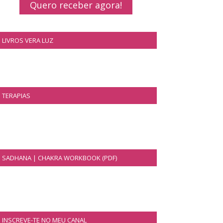
Quero receber agora!
LIVROS VERA LUZ
TERAPIAS
SADHANA | CHAKRA WORKBOOK (PDF)
INSCREVE-TE NO MEU CANAL