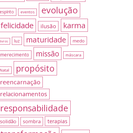
evolução
espírito
eventos
felicidade
karma
ilusão
maturidade
medo
luz
livros
missão
merecimento
máscara
propósito
Natal
reencarnação
relacionamentos
responsabilidade
terapias
sombra
solidão