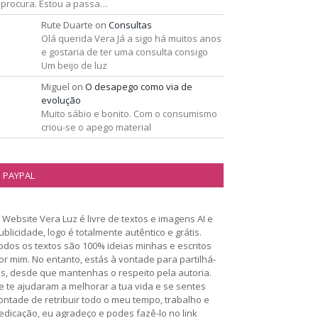
 procura. Estou a passa…
Rute Duarte
on
Consultas
Olá querida Vera Já a sigo há muitos anos
e gostaria de ter uma consulta consigo
Um beijo de luz
Miguel
on
O desapego como via de
evolução
Muito sábio e bonito. Com o consumismo
criou-se o apego material
PAYPAL
 Website Vera Luz é livre de textos e imagens AI e
ublicidade, logo é totalmente autêntico e grátis.
odos os textos são 100% ideias minhas e escritos
or mim. No entanto, estás à vontade para partilhá-
os, desde que mantenhas o respeito pela autoria.
e te ajudaram a melhorar a tua vida e se sentes
ontade de retribuir todo o meu tempo, trabalho e
edicação, eu agradeço e podes fazê-lo no link