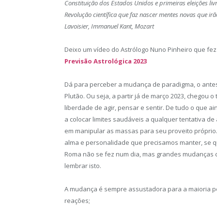
Constituição dos Estados Unidos e primeiras eleições liv
Revolução científica que faz nascer mentes novas que ir
Lavoisier, Immanuel Kant, Mozart
Deixo um vídeo do Astrólogo Nuno Pinheiro que fe
Previsão Astrológica 2023
Dá para perceber a mudança de paradigma, o antes e
Plutão. Ou seja, a partir já de março 2023, chegou
liberdade de agir, pensar e sentir. De tudo o que a
a colocar limites saudáveis a qualquer tentativa d
em manipular as massas para seu proveito próprio.
alma e personalidade que precisamos manter, se q
Roma não se fez num dia, mas grandes mudanças 
lembrar isto.
A mudança é sempre assustadora para a maioria p
reações;