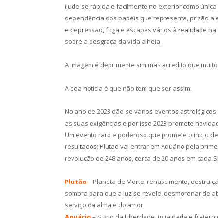
ilude-se rápida e facilmente no exterior como única
dependência dos papéis que representa, prisão a e
e depressão, fuga e escapes vários à realidade na 
sobre a desgraça da vida alheia.
A imagem é deprimente sim mas acredito que muitos
A boa notícia é que não tem que ser assim.
No ano de 2023 dão-se vários eventos astrológicos 
as suas exigências e por isso 2023 promete novidad
Um evento raro e poderoso que promete o início d
resultados; Plutão vai entrar em Aquário pela prim
revolução de 248 anos, cerca de 20 anos em cada S
Plutão
– Planeta de Morte, renascimento, destruiç
sombra para que a luz se revele, desmoronar de ab
serviço da alma e do amor.
Aquário
– Signo da Liberdade, igualdade e fratern