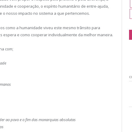
unidade e cooperação, o espírito humanitário de entre-ajuda,
bre o nosso impacto no sistema a que pertencemos.
mos como a humanidade viveu este mesmo trânsito para
 espera e como cooperar individualmente da melhor maneira.
rna com;
dade
c
humanos
oder ao povo e o fim das monarquias absolutas
dos