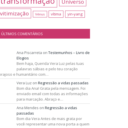
transformação
Universo
vitimização
vítima
yin-yang
Vénus
ÚLTIMOS COMENTÁRIOS
Ana Piscarreta
on
Testemunhos – Livro de
Elogios
Bem haja, Querida Vera Luz pelas tuas
palavras sábias e pelo teu coração
orajoso e humanitário com…
Vera Luz
on
Regressão a vidas passadas
Bom dia Ana! Grata pela mensagem. Foi
enviado email com todas as informações
para marcação. Abraço e…
Ana Mendes
on
Regressão a vidas
passadas
Bom dia Vera Antes de mais grata por
você representar uma nova porta a quem