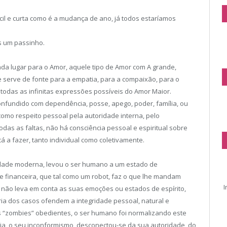
cil e curta como é a mudança de ano, já todos estaríamos
s um passinho.
da lugar para o Amor, aquele tipo de Amor com A grande,
e serve de fonte para a empatia, para a compaixão, para o
e todas as infinitas expressões possíveis do Amor Maior.
onfundido com dependência, posse, apego, poder, família, ou
como respeito pessoal pela autoridade interna, pelo
das as faltas, não há consciência pessoal e espiritual sobre
a fazer, tanto individual como coletivamente.
iedade moderna, levou o ser humano a um estado de
 e financeira, que tal como um robot, faz o que lhe mandam
I
 não leva em conta as suas emoções ou estados de espírito,
ia dos casos ofendem a integridade pessoal, natural e
 “zombies” obedientes, o ser humano foi normalizando este
ia, o seu inconformismo, desconectou-se da sua autoridade, do