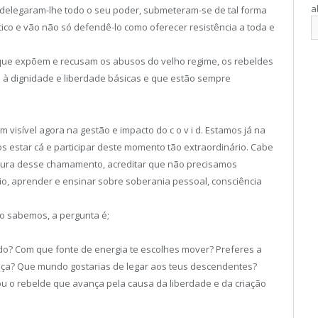
a
 delegaram-lhe todo o seu poder, submeteram-se de tal forma
tico e vão não só defendê-lo como oferecer resistência a toda e
 que expõem e recusam os abusos do velho regime, os rebeldes
à dignidade e liberdade básicas e que estão sempre
 visível agora na gestão e impacto do c o v i d. Estamos já na
estar cá e participar deste momento tão extraordinário. Cabe
altura desse chamamento, acreditar que não precisamos
rio, aprender e ensinar sobre soberania pessoal, consciência
 sabemos, a pergunta é;
o? Com que fonte de energia te escolhes mover? Preferes a
ça? Que mundo gostarias de legar aos teus descendentes?
u o rebelde que avança pela causa da liberdade e da criação